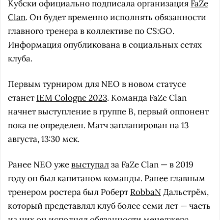
Кубски официально подписала организация
FaZe
Clan
. Он будет временно исполнять обязанности
главного тренера в коллективе по CS:GO.
Информация опубликована в социальных сетях
клуба.
Первым турниром для NEO в новом статусе
станет
IEM Cologne 2023
. Команда FaZe Clan
начнет выступление в группе B, первый оппонент
пока не определен. Матч запланирован на 13
августа, 13:30 мск.
Ранее NEO уже
выступал
за FaZe Clan — в 2019
году он был капитаном команды. Ранее главным
тренером ростера был Роберт
RobbaN
Дальстрём,
который представлял клуб более семи лет — часть
из них он исполнял обязанности менеджера.