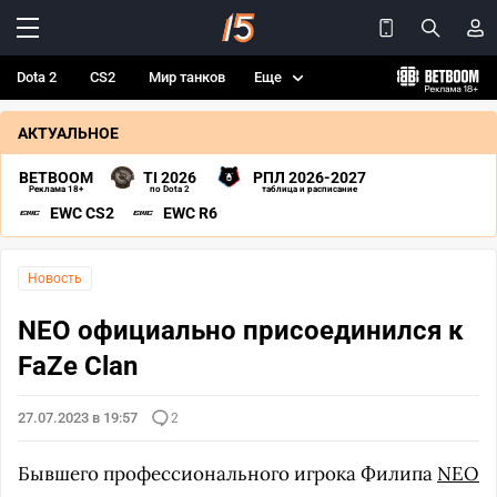
Dota 2
CS2
Мир танков
Еще
АКТУАЛЬНОЕ
BETBOOM
TI 2026
РПЛ 2026-2027
Реклама 18+
по Dota 2
таблица и расписание
EWC CS2
EWC R6
Новость
NEO официально присоединился к
FaZe Clan
27.07.2023 в 19:57
2
Бывшего профессионального игрока Филипа
NEO