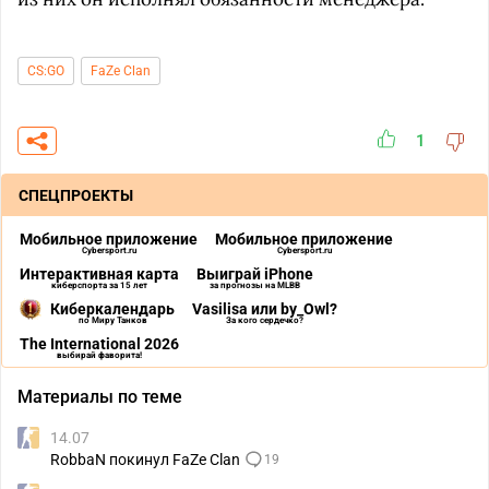
CS:GO
FaZe Clan
1
СПЕЦПРОЕКТЫ
Мобильное приложение
Мобильное приложение
Cybersport.ru
Cybersport.ru
Интерактивная карта
Выиграй iPhone
киберспорта за 15 лет
за прогнозы на MLBB
Киберкалендарь
Vasilisa или by_Owl?
по Миру Танков
За кого сердечко?
The International 2026
выбирай фаворита!
Материалы по теме
14.07
RobbaN покинул FaZe Clan
19