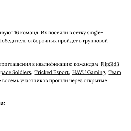
уют 16 команд. Их посеяли в сетку single-
. Победитель отборочных пройдет в групповой
 приглашения в квалификацию командам
FlipSid3
pace Soldiers
,
Tricked Esport
,
HAVU Gaming
,
Team
е восемь участников прошли через открытые
и: