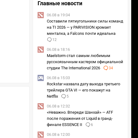
Главные новости
06.08 в 19:04
Составили пятиугольники силы команд
на TI 2026 — у PARIVISION хромает
менталка, а Falcons почти идеальна
12
06.08 в 18:16
Maelstorm стал самым любимым
русскоязычным кастером официальной
студии The International 2026
34
06.08 в 15:03
Rockstar назвала дату выхода третьего
трейлера GTA VI — его покажут на
Netflix
5
06.08 в 12:32
«Неважно. Впереди Шанхай» — ATF
после поражения от Liquid в гранд-
финале ESSENCE II
6
06.08 в 12:00