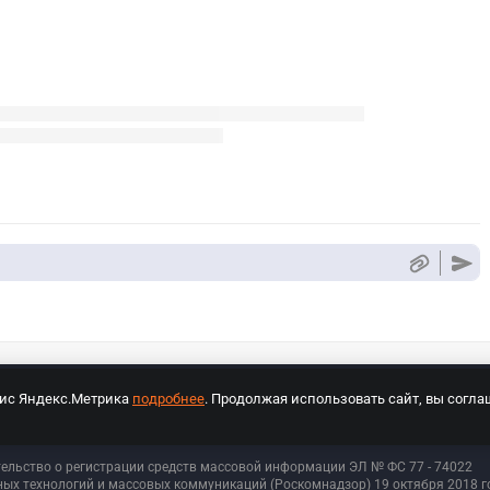
вис Яндекс.Метрика
подробнее
. Продолжая использовать сайт, вы согла
СПОРТ Медиа»
На сайте cybersport.ru применяются рекомендательные техноло
тельство о регистрации средств массовой информации ЭЛ № ФС 77 - 74
022
ых технологий и массовых коммуникаций (Роскомнадзор) 19 октября 2018 го