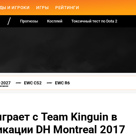
ДЫ И ИГРОКИ
ИГРЫ
РЕЙТИНГИ
Прогнозы
Косплей
Токсичный тест по Dota 2
-2027
EWC CS2
EWC R6
писание
грает с Team Kinguin в
кации DH Montreal 2017