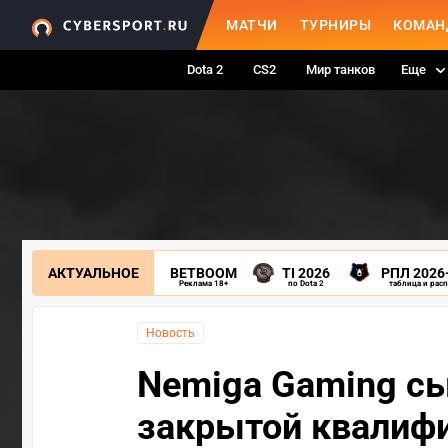
МАТЧИ
ТУРНИРЫ
КОМАН
Dota 2
CS2
Мир танков
Еще
АКТУАЛЬНОЕ
BETBOOM
TI 2026
РПЛ 2026
Реклама 18+
по Dota 2
таблица и рас
Новость
Nemiga Gaming сы
закрытой квалифи