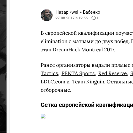
Назар «well» Бабенко
27.08.2017 в 12:55
1
В европейской квалификации поучаств
elimination с матчами до двух побед
этап DreamHack Montreal 2017.
Ранее организаторы выдали прямые
Tactics
,
PENTA Sports
,
Red Reserve
,
S
LDLC.com
и
Team Kinguin
. Остальны
отборочные.
Сетка европейской квалификаци