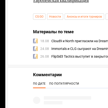
Европейская квалификация
CS:GO
Новости
Анонсы и итоги турниров
Материалы по теме
18.08
Cloud9 и North пригласили на Drea
24.08
Immortals и CLG сыграют на DreamH
26.08
FlipSid3 Tactics выступит в закры
Комментарии
ПО ДАТЕ
ПО ПОПУЛЯРНОСТИ