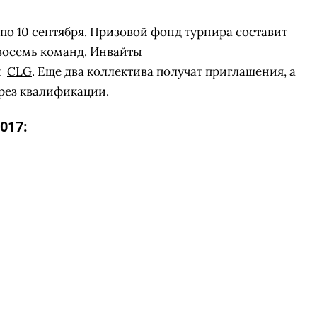
 по 10 сентября. Призовой фонд турнира составит
 восемь команд. Инвайты
и
CLG
. Еще два коллектива получат приглашения, а
рез квалификации.
017:
СКАЧАТЬ НА
СК
ОВАТЬ
ЗАБРАТЬ
ANDROID