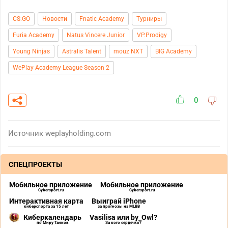
CS:GO
Новости
Fnatic Academy
Турниры
Furia Academy
Natus Vincere Junior
VP.Prodigy
Young Ninjas
Astralis Talent
mouz NXT
BIG Academy
WePlay Academy League Season 2
0
Источник
weplayholding.com
СПЕЦПРОЕКТЫ
Мобильное приложение
Мобильное приложение
Cybersport.ru
Cybersport.ru
Интерактивная карта
Выиграй iPhone
киберспорта за 15 лет
за прогнозы на MLBB
Киберкалендарь
Vasilisa или by_Owl?
по Миру Танков
За кого сердечко?