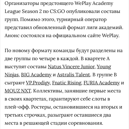
Организаторы предстоящего WePlay Academy
League Season 2 по CS:GO опубликовали составы
групп. Помимо этого, турнирный оператор
представил обновленный формат лиги академий.
Анонс состоялся на официальном сайте WePlay.
По новому формату команды будут разделены на
две группы по четыре в каждой. В квартете A
выступят составы
Natus Vincere Junior
,
Young
Ninjas
,
BIG Academy
и
Astralis Talent
. В группе B
сыграют
VP.Prodigy
,
Fnatic Rising
,
FURIA Academy
и
MOUZ NXT
. Коллективы, занявшие первые места
в своих квартетах, гарантируют себе слоты в
плей-офф. Ростеры, остановившиеся на вторых и
третьих строчках, разыграют оставшиеся два
места в решающей стадии соревнования.