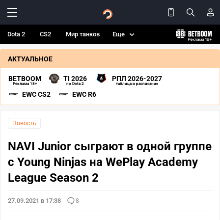
Dota 2
CS2
Мир танков
Еще
АКТУАЛЬНОЕ
BETBOOM
TI 2026
РПЛ 2026-2027
Реклама 18+
по Dota 2
таблица и расписание
EWC CS2
EWC R6
Новость
NAVI Junior сыграют в одной группе
с Young Ninjas на WePlay Academy
League Season 2
27.09.2021 в 17:38
8