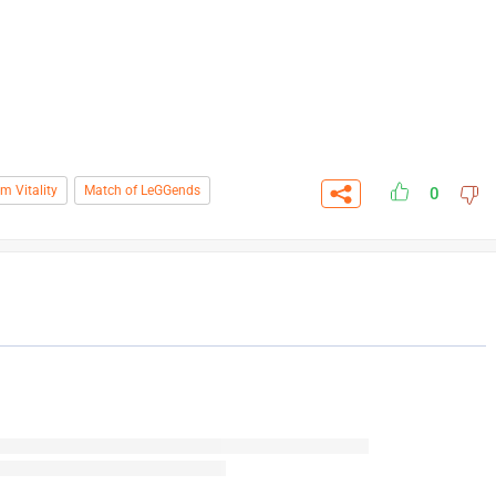
m Vitality
Match of LeGGends
0
СК
УЧАСТВОВАТЬ
ЗАБРАТЬ
A