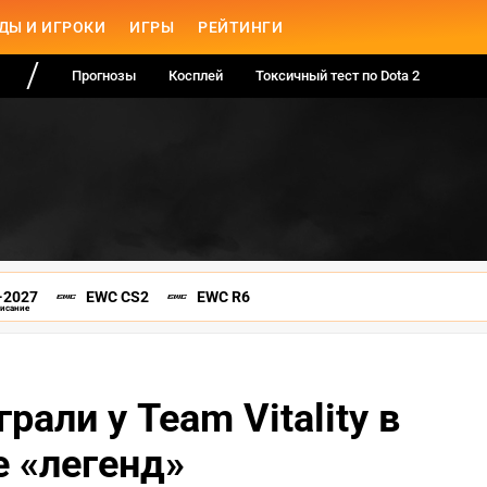
ДЫ И ИГРОКИ
ИГРЫ
РЕЙТИНГИ
Прогнозы
Косплей
Токсичный тест по Dota 2
-2027
EWC CS2
EWC R6
писание
рали у Team Vitality в
 «легенд»