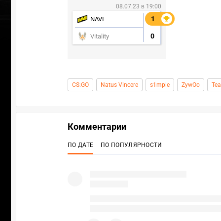
08.07.23 в 19:00
1
1
NAVI
0
Vitality
CS:GO
Natus Vincere
s1mple
ZywOo
Tea
Комментарии
ПО ДАТЕ
ПО ПОПУЛЯРНОСТИ