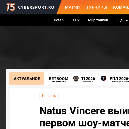
МАТЧИ
ТУРНИРЫ
КОМАН
Dota 2
CS2
Мир танков
Еще
АКТУАЛЬНОЕ
BETBOOM
TI 2026
РПЛ 2026
Реклама 18+
по Dota 2
таблица и рас
Новость
Natus Vincere выиг
первом шоу-матче