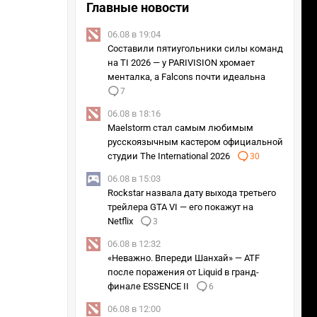
Главные новости
06.08 в 19:04
Составили пятиугольники силы команд
на TI 2026 — у PARIVISION хромает
менталка, а Falcons почти идеальна
7
06.08 в 18:16
Maelstorm стал самым любимым
русскоязычным кастером официальной
студии The International 2026
30
06.08 в 15:03
Rockstar назвала дату выхода третьего
трейлера GTA VI — его покажут на
Netflix
3
06.08 в 12:32
«Неважно. Впереди Шанхай» — ATF
после поражения от Liquid в гранд-
финале ESSENCE II
6
06.08 в 12:00