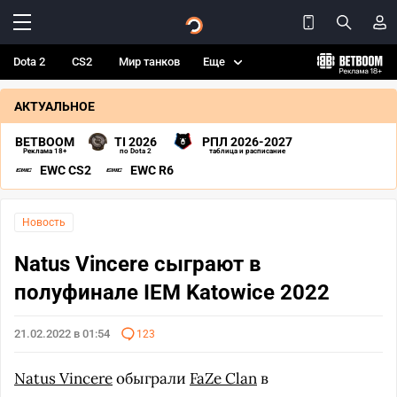
Dota 2
CS2
Мир танков
Еще
АКТУАЛЬНОЕ
BETBOOM
TI 2026
РПЛ 2026-2027
Реклама 18+
по Dota 2
таблица и расписание
EWC CS2
EWC R6
Новость
Natus Vincere сыграют в
полуфинале IEM Katowice 2022
21.02.2022 в 01:54
123
Natus Vincere
обыграли
FaZe Clan
в