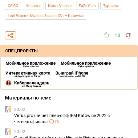
CS:GO
Новости
Natus Vincere
FaZe Clan
Турниры
Intel Extreme Masters Season XVI — Katowice
13
СПЕЦПРОЕКТЫ
Мобильное приложение
Мобильное приложение
Cybersport.ru
Cybersport.ru
Интерактивная карта
Выиграй iPhone
киберспорта за 15 лет
за прогнозы на MLBB
Киберкалендарь
по Миру Танков
Материалы по теме
20.02
Virtus.pro начнет плей-офф IEM Katowice 2022 с
четвертьфинала
76
20.02
Gambit Esports обыграла Ninjas in Pyjamas и прошла в