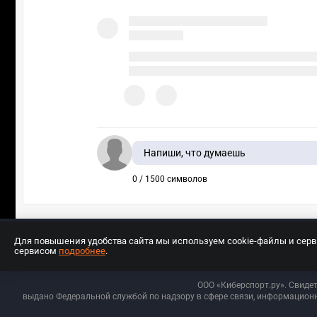
Напиши, что думаешь
0 / 1500 символов
Для повышения удобства сайта мы используем cookie-файлы и сер
сервисом
подробнее
.
Разработчиком сайта является ООО «Е
ООО «Киберспорт.ру». Свиде
выдано Федеральной службой по надзору в сфере связи, информационн