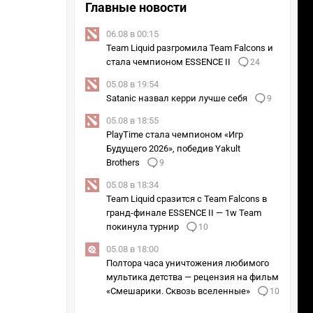
Главные новости
06.08 в 00:15
Team Liquid разгромила Team Falcons и
стала чемпионом ESSENCE II
24
05.08 в 19:54
Satanic назвал керри лучше себя
9
05.08 в 18:55
PlayTime стала чемпионом «Игр
Будущего 2026», победив Yakult
Brothers
9
05.08 в 18:34
Team Liquid сразится с Team Falcons в
гранд-финале ESSENCE II — 1w Team
покинула турнир
10
05.08 в 18:00
Полтора часа уничтожения любимого
мультика детства — рецензия на фильм
«Смешарики. Сквозь вселенные»
10