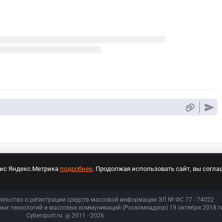
вис Яндекс.Метрика
подробнее
. Продолжая использовать сайт, вы согла
СПОРТ Медиа»
На сайте cybersport.ru применяются рекомендательные техноло
тельство о регистрации средств массовой информации ЭЛ № ФС 77 - 74
022
ых технологий и массовых коммуникаций (Роскомнадзор) 19 октября 2018 го
Cybersport.ru
@ 2011 - 2026