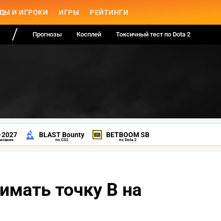
ДЫ И ИГРОКИ
ИГРЫ
РЕЙТИНГИ
Прогнозы
Косплей
Токсичный тест по Dota 2
-2027
BLAST Bounty
BETBOOM SB
писание
по CS2
по Dota 2
нимать точку B на