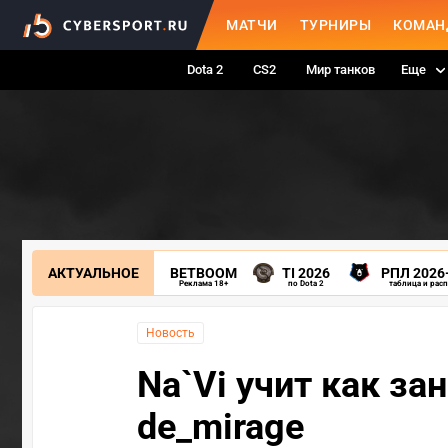
МАТЧИ
ТУРНИРЫ
КОМАН
Dota 2
CS2
Мир танков
Еще
АКТУАЛЬНОЕ
BETBOOM
TI 2026
РПЛ 2026
Реклама 18+
по Dota 2
таблица и рас
Новость
Na`Vi учит как за
de_mirage