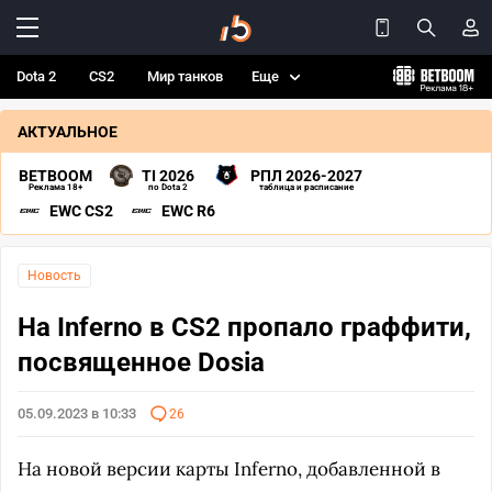
Dota 2
CS2
Мир танков
Еще
АКТУАЛЬНОЕ
BETBOOM
TI 2026
РПЛ 2026-2027
Реклама 18+
по Dota 2
таблица и расписание
EWC CS2
EWC R6
Новость
На Inferno в CS2 пропало граффити,
посвященное Dosia
05.09.2023 в 10:33
26
На новой версии карты Inferno, добавленной в