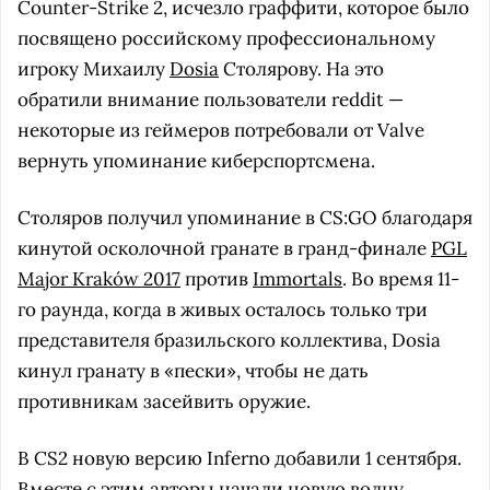
Counter-Strike 2, исчезло граффити, которое было
посвящено российскому профессиональному
игроку Михаилу
Dosia
Столярову. На это
обратили внимание пользователи reddit —
некоторые из геймеров потребовали от Valve
вернуть упоминание киберспортсмена.
Столяров получил упоминание в CS:GO благодаря
кинутой осколочной гранате в гранд-финале
PGL
Major Kraków 2017
против
Immortals
. Во время 11-
го раунда, когда в живых осталось только три
представителя бразильского коллектива, Dosia
кинул гранату в «пески», чтобы не дать
противникам засейвить оружие.
В CS2 новую версию Inferno добавили 1 сентября.
Вместе с этим авторы
начали
новую волну