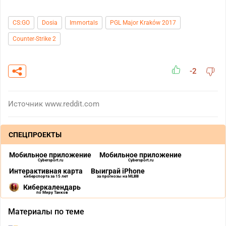
CS:GO
Dosia
Immortals
PGL Major Kraków 2017
Counter-Strike 2
-2
Источник
www.reddit.com
СПЕЦПРОЕКТЫ
Мобильное приложение
Мобильное приложение
Cybersport.ru
Cybersport.ru
Интерактивная карта
Выиграй iPhone
киберспорта за 15 лет
за прогнозы на MLBB
Киберкалендарь
по Миру Танков
Материалы по теме