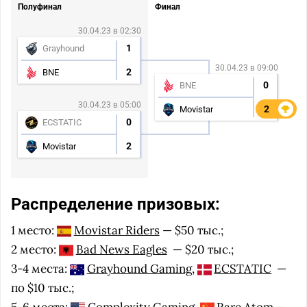
Полуфинал
Финал
30.04.23 в 02:30
1
Grayhound
30.04.23 в 09:00
2
BNE
0
BNE
30.04.23 в 05:00
2
2
Movistar
0
ECSTATIC
2
Movistar
Распределение призовых:
1 место:
Movistar Riders
— $50 тыс.;
2 место:
Bad News Eagles
— $20 тыс.;
3-4 места:
Grayhound Gaming
,
ECSTATIC
—
по $10 тыс.;