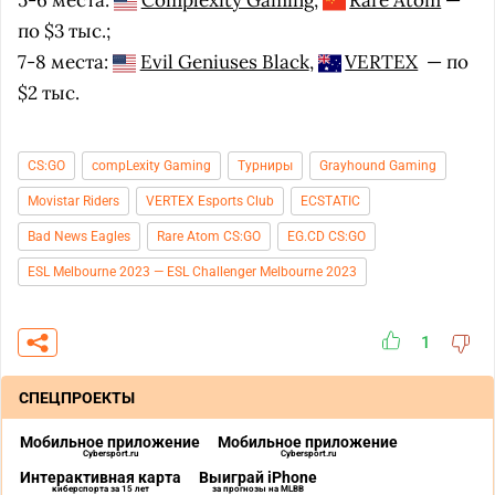
5-6 места:
Complexity Gaming
,
Rare Atom
—
по $3 тыс.;
7-8 места:
Evil Geniuses Black
,
VERTEX
— по
$2 тыс.
CS:GO
compLexity Gaming
Турниры
Grayhound Gaming
Movistar Riders
VERTEX Esports Club
ECSTATIC
Bad News Eagles
Rare Atom CS:GO
EG.CD CS:GO
ESL Melbourne 2023 — ESL Challenger Melbourne 2023
1
СПЕЦПРОЕКТЫ
Мобильное приложение
Мобильное приложение
Cybersport.ru
Cybersport.ru
Интерактивная карта
Выиграй iPhone
киберспорта за 15 лет
за прогнозы на MLBB