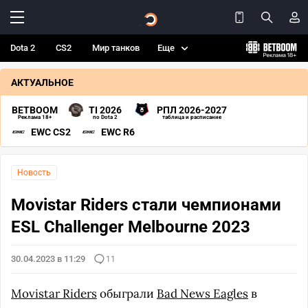
Dota 2
CS2
Мир танков
Еще
АКТУАЛЬНОЕ
BETBOOM
TI 2026
РПЛ 2026-2027
Реклама 18+
по Dota 2
таблица и расписание
EWC CS2
EWC R6
Новость
Movistar Riders стали чемпионами
ESL Challenger Melbourne 2023
30.04.2023 в 11:29
11
Movistar Riders
обыграли
Bad News Eagles
в