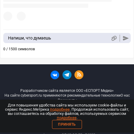
Напиши, что думаешь
0 / 1500 символов
Разработчиком сайта является ООО «ЕСПОРТ Медиа»
На сайте cybersport.ru применяются рекомендательные технологии
О нас
Документы
Для повышения удобства сайта мы используем cookie-файлы и
сервис Яндекс.Метрика
подробнее
. Продолжая использовать сайт,
© ООО «Киберспорт.ру» — Все права защищены
вы соглашаетесь на обработку файлов, используемых сервисом
подробнее
.
18+
ПРИНЯТЬ
ООО «Киберспорт.ру». Свидетельство о регистрации средств массовой