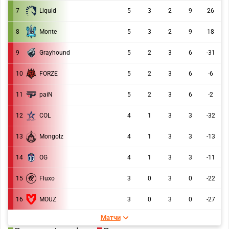
7
Liquid
5
3
2
9
26
8
Monte
5
3
2
9
18
9
Grayhound
5
2
3
6
-31
10
FORZE
5
2
3
6
-6
11
paiN
5
2
3
6
-2
12
COL
4
1
3
3
-32
Mongolz
13
4
1
3
3
-13
14
OG
4
1
3
3
-11
15
Fluxo
3
0
3
0
-22
16
MOUZ
3
0
3
0
-27
Матчи