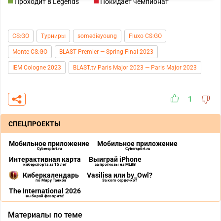
Проходит в Legends
Покидает чемпионат
CS:GO
Турниры
somedieyoung
Fluxo CS:GO
Monte CS:GO
BLAST Premier — Spring Final 2023
IEM Cologne 2023
BLAST.tv Paris Major 2023 — Paris Major 2023
1
СПЕЦПРОЕКТЫ
Мобильное приложение
Мобильное приложение
Cybersport.ru
Cybersport.ru
Интерактивная карта
Выиграй iPhone
киберспорта за 15 лет
за прогнозы на MLBB
Киберкалендарь
Vasilisa или by_Owl?
по Миру Танков
За кого сердечко?
The International 2026
выбирай фаворита!
Материалы по теме