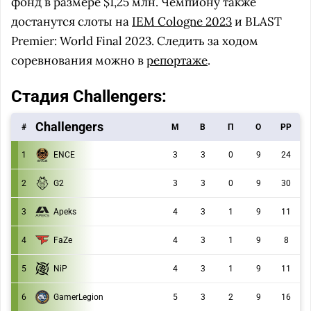
фонд в размере $1,25 млн. Чемпиону также
достанутся слоты на
IEM Cologne 2023
и BLAST
Premier: World Final 2023. Следить за ходом
соревнования можно в
репортаже
.
Стадия Challengers:
Challengers
#
M
В
П
О
РР
1
ENCE
3
3
0
9
24
2
G2
3
3
0
9
30
3
Apeks
4
3
1
9
11
4
FaZe
4
3
1
9
8
5
NiP
4
3
1
9
11
6
GamerLegion
5
3
2
9
16