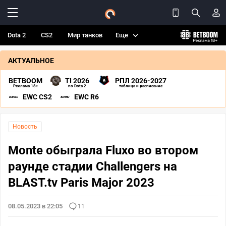
Dota 2
CS2
Мир танков
Еще
АКТУАЛЬНОЕ
BETBOOM
TI 2026
РПЛ 2026-2027
Реклама 18+
по Dota 2
таблица и расписание
EWC CS2
EWC R6
Новость
Monte обыграла Fluxo во втором
раунде стадии Challengers на
BLAST.tv Paris Major 2023
08.05.2023 в 22:05
11