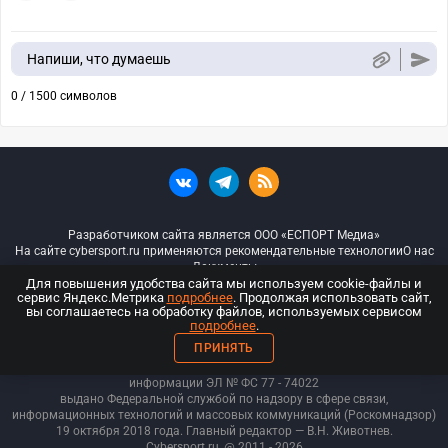
Напиши, что думаешь
0 / 1500 символов
Разработчиком сайта является ООО «ЕСПОРТ Медиа»
На сайте cybersport.ru применяются рекомендательные технологии
О нас
Документы
Для повышения удобства сайта мы используем cookie-файлы и
сервис Яндекс.Метрика
подробнее
. Продолжая использовать сайт,
© ООО «Киберспорт.ру» — Все права защищены
вы соглашаетесь на обработку файлов, используемых сервисом
подробнее
.
18+
ПРИНЯТЬ
ООО «Киберспорт.ру». Свидетельство о регистрации средств массовой
информации ЭЛ № ФС 77 - 74
022
выдано Федеральной службой по надзору в сфере связи,
информационных технологий и массовых коммуникаций (Роскомнадзор)
19 октября 2018 года. Главный редактор — В.Н. Животнев.
Cybersport.ru
@ 2011 - 2026