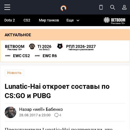
Dota 2
CS2
Мир танков
Еще
АКТУАЛЬНОЕ
BETBOOM
TI 2026
РПЛ 2026-2027
Реклама 18+
по Dota 2
таблица и расписание
EWC CS2
EWC R6
Новость
Lunatic-Hai откроет составы по
CS:GO и PUBG
Назар «well» Бабенко
28.08.2017 в 23:00
4
Представители
Lunatic-Hai
подтвердили, что