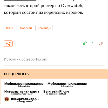
также есть второй ростер по Overwatch,
который состоит из корейских игроков.
CS:GO
Новости
Команды
1
Источник
dotesports.com
СПЕЦПРОЕКТЫ
Мобильное приложение
Мобильное приложение
Cybersport.ru
Cybersport.ru
Интерактивная карта
Выиграй iPhone
киберспорта за 15 лет
за прогнозы на MLBB
Киберкалендарь
по Миру Танков