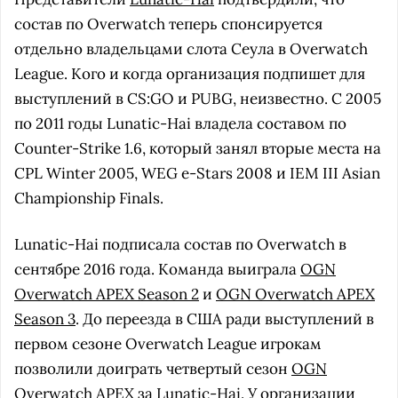
состав по Overwatch теперь спонсируется
отдельно владельцами слота Сеула в Overwatch
League. Кого и когда организация подпишет для
выступлений в CS:GO и PUBG, неизвестно. С 2005
по 2011 годы Lunatic-Hai владела составом по
Counter-Strike 1.6, который занял вторые места на
CPL Winter 2005, WEG e-Stars 2008 и IEM III Asian
Championship Finals.
Lunatic-Hai подписала состав по Overwatch в
сентябре 2016 года. Команда выиграла
OGN
Overwatch APEX Season 2
и
OGN Overwatch APEX
Season 3
. До переезда в США ради выступлений в
первом сезоне Overwatch League игрокам
позволили доиграть четвертый сезон
OGN
Overwatch APEX
за Lunatic-Hai. У организации