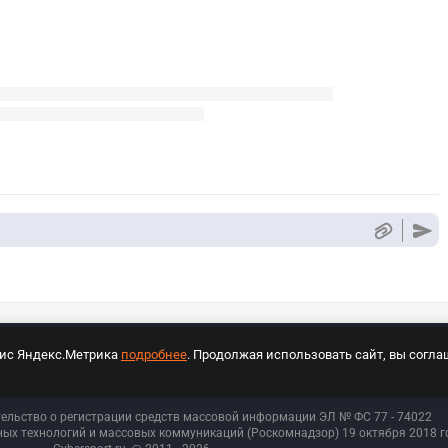
вис Яндекс.Метрика
подробнее
. Продолжая использовать сайт, вы согла
СПОРТ Медиа»
На сайте cybersport.ru применяются рекомендательные техноло
тельство о регистрации средств массовой информации ЭЛ № ФС 77 - 74
022
ых технологий и массовых коммуникаций (Роскомнадзор) 19 октября 2018 го