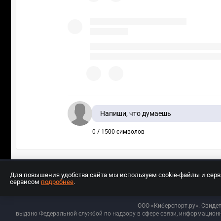
Напиши, что думаешь
0 / 1500 символов
Для повышения удобства сайта мы используем cookie-файлы и сер
сервисом
подробнее
.
Разработчиком сайта является ООО «Е
ООО «Киберспорт.ру». Свиде
выдано Федеральной службой по надзору в сфере связи, информационн