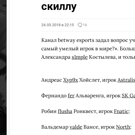
скиллу
24.03.2018 в 22:15
16
Канал betway esports задал вопрос у
самый умелый игрок в мире?». Боль
Александра
s1mple
Костылева, и тол
Андреас
Xyp9x
Хойслет, игрок
Astrali
Фернандо
fer
Альваренга, игрок
SK G
Робин
flusha
Ронквест, игрок
Fnatic
:
Вальдемар
valde
Вансе, игрок
North
: