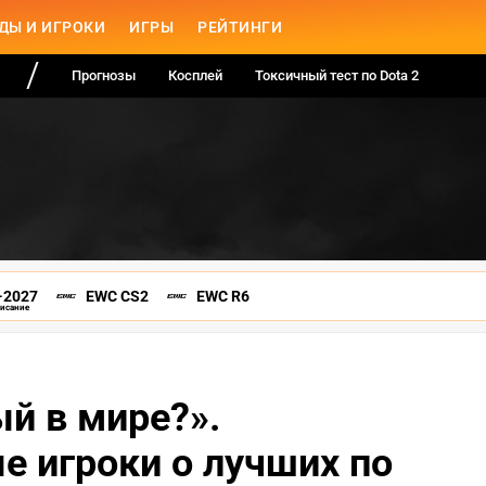
ДЫ И ИГРОКИ
ИГРЫ
РЕЙТИНГИ
Прогнозы
Косплей
Токсичный тест по Dota 2
-2027
EWC CS2
EWC R6
писание
й в мире?».
 игроки о лучших по