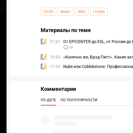
CS:GO
Видео
NiKo
s1mple
Материалы по теме
27.01
От EPICENTER до ESL, от России д
19
18.02
«Конечно же, Брэд Питт». Какие а
17.03
Nuke или Cobblestone. Профессиона
Комментарии
ПО ДАТЕ
ПО ПОПУЛЯРНОСТИ