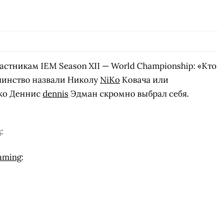
СК
ПЕРЕЙТИ
ВЫБРАТЬ
A
частникам IEM Season XII — World Championship: «Кто
шинство назвали Николу
NiKo
Ковача или
ько Деннис
dennis
Эдман скромно выбрал себя.
s
:
aming
: