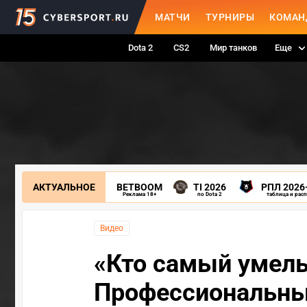
МАТЧИ
ТУРНИРЫ
КОМАН
Dota 2
CS2
Мир танков
Еще
АКТУАЛЬНОЕ
BETBOOM
TI 2026
РПЛ 2026
Реклама 18+
по Dota 2
таблица и рас
Видео
«Кто самый умелы
Профессиональные