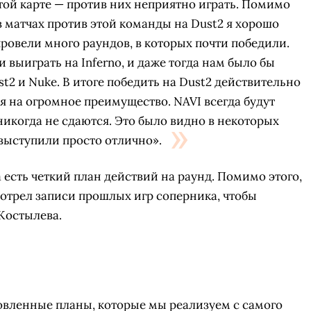
той карте — против них неприятно играть. Помимо
о в матчах против этой команды на Dust2 я хорошо
провели много раундов, в которых почти победили.
 выиграть на Inferno, и даже тогда нам было бы
t2 и Nuke. В итоге победить на Dust2 действительно
я на огромное преимущество. NAVI всегда будут
никогда не сдаются. Это было видно в некоторых
 выступили просто отлично».
да есть четкий план действий на раунд. Помимо этого,
мотрел записи прошлых игр соперника, чтобы
Костылева.
СКАЧАТЬ НА
СК
ОВАТЬ
ЗАБРАТЬ
ANDROID
товленные планы, которые мы реализуем с самого