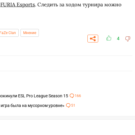
с
FURIA Esports
. Следить за ходом турнира можно
FaZe Clan
Мнение
4
 покинули ESL Pro League Season 15
166
а игра была на мусорном уровне»
51