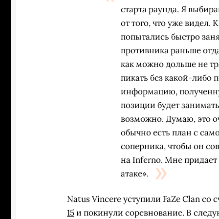
старта раунда. Я выбир
от того, что уже видел.
попытались быстро занят
противника раньше отда
как можно дольше не тр
пикать без какой-либо 
информацию, полученну
позиции будет занимать 
возможно. Думаю, это оч
обычно есть план с сам
соперника, чтобы он со
на Inferno. Мне придае
атаке».
Natus Vincere уступили FaZe Clan со 
15
и покинули соревнование. В следу