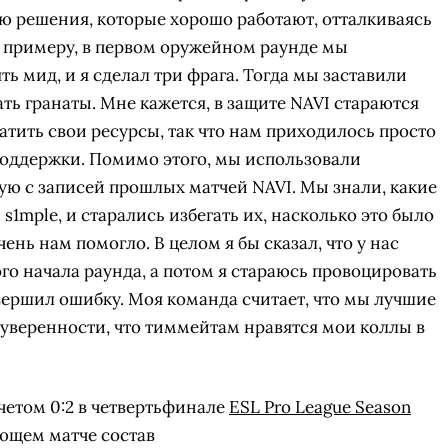
аю решения, которые хорошо работают, отталкиваясь
 К примеру, в первом оружейном раунде мы
ь мид, и я сделал три фрага. Тогда мы заставили
ть гранаты. Мне кажется, в защите NAVI стараются
атить свои ресурсы, так что нам приходилось просто
поддержки. Помимо этого, мы использовали
ю с записей прошлых матчей NAVI. Мы знали, какие
s1mple, и старались избегать их, насколько это было
ень нам помогло. В целом я бы сказал, что у нас
ого начала раунда, а потом я стараюсь провоцировать
вершил ошибку. Моя команда считает, что мы лучшие
т уверенности, что тиммейтам нравятся мои коллы в
счетом 0:2 в четвертьфинале
ESL Pro League Season
ющем матче состав