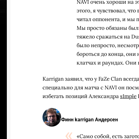
NAVI очень хороши на э
этого, я чувствовал, чт
читал оппонента, и мы 
Мы просто обязаны были
тяжело сражаться на Dus
было непросто, несмотр
бороться до конца, они 
клатчах и раундах. Они
Karrigan заявил, что у FaZe Clan всег
специально для матча с NAVI он пос
избегать позиций Александра
s1mple
УЧАСТВ
Финн karrigan Андерсен
«Само собой, есть заго