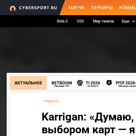
МАТЧИ
ТУРНИРЫ
КОМАН
Dota 2
CS2
Мир танков
Еще
АКТУАЛЬНОЕ
BETBOOM
TI 2026
РПЛ 2026
Реклама 18+
по Dota 2
таблица и рас
Новость
Karrigan: «Думаю
выбором карт — я