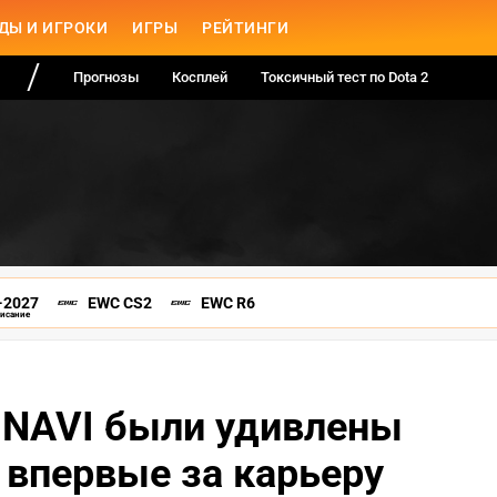
ДЫ И ИГРОКИ
ИГРЫ
РЕЙТИНГИ
Прогнозы
Косплей
Токсичный тест по Dota 2
-2027
EWC CS2
EWC R6
писание
, NAVI были удивлены
 впервые за карьеру