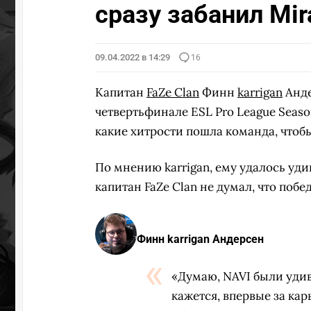
сразу забанил Mir
09.04.2022 в 14:29
16
Капитан
FaZe Clan
Финн
karrigan
Анде
четвертьфинале ESL Pro League Seaso
какие хитрости пошла команда, чтоб
По мнению karrigan, ему удалось уди
капитан FaZe Clan не думал, что побед
Финн karrigan Андерсен
«Думаю, NAVI были удив
кажется, впервые за кар