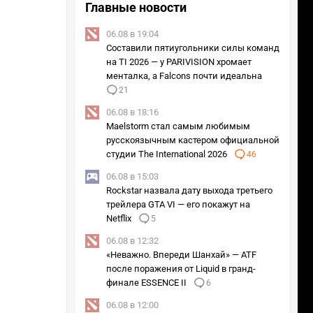
Главные новости
06.08 в 19:04
Составили пятиугольники силы команд
на TI 2026 — у PARIVISION хромает
менталка, а Falcons почти идеальна
21
06.08 в 18:16
Maelstorm стал самым любимым
русскоязычным кастером официальной
студии The International 2026
46
06.08 в 15:03
Rockstar назвала дату выхода третьего
трейлера GTA VI — его покажут на
Netflix
5
06.08 в 12:32
«Неважно. Впереди Шанхай» — ATF
после поражения от Liquid в гранд-
финале ESSENCE II
6
06.08 в 12:00