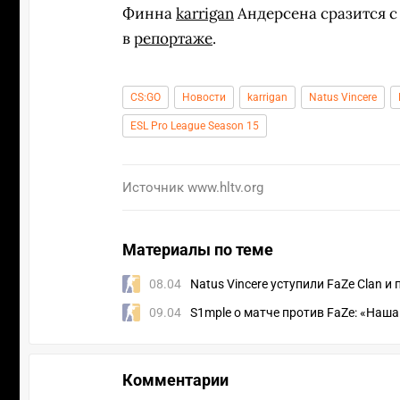
Финна
karrigan
Андерсена сразится 
в
репортаже
.
CS:GO
Новости
karrigan
Natus Vincere
ESL Pro League Season 15
Источник
www.hltv.org
Материалы по теме
08.04
Natus Vincere уступили FaZe Clan и
09.04
S1mple о матче против FaZe: «Наш
Комментарии