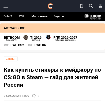
Dota 2
CS2
Мир танков
Еще
АКТУАЛЬНОЕ
BETBOOM
TI 2026
РПЛ 2026-2027
Реклама 18+
по Dota 2
таблица и расписание
EWC CS2
EWC R6
Статья
Как купить стикеры к мейджору по
CS:GO в Steam — гайд для жителей
России
05.05.2022 в 13:09
18