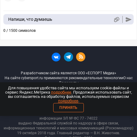
Напиши, что думаешь
0 / 1500 символов
Разработчиком сайта является ООО «ЕСПОРТ Медиа»
На сайте cybersport.ru применяются рекомендательные технологии
О нас
Документы
Для повышения удобства сайта мы используем cookie-файлы и
сервис Яндекс.Метрика
подробнее
. Продолжая использовать сайт,
© ООО «Киберспорт.ру» — Все права защищены
вы соглашаетесь на обработку файлов, используемых сервисом
подробнее
.
18+
ПРИНЯТЬ
ООО «Киберспорт.ру». Свидетельство о регистрации средств массовой
информации ЭЛ № ФС 77 - 74
022
выдано Федеральной службой по надзору в сфере связи,
информационных технологий и массовых коммуникаций (Роскомнадзор)
19 октября 2018 года. Главный редактор — В.Н. Животнев.