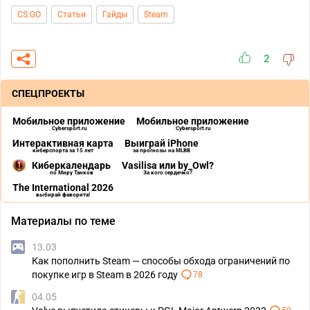
CS:GO
Статьи
Гайды
Steam
2
СПЕЦПРОЕКТЫ
Мобильное приложение
Мобильное приложение
Cybersport.ru
Cybersport.ru
Интерактивная карта
Выиграй iPhone
киберспорта за 15 лет
за прогнозы на MLBB
Киберкалендарь
Vasilisa или by_Owl?
по Миру Танков
За кого сердечко?
The International 2026
выбирай фаворита!
Материалы по теме
13.03
Как пополнить Steam — способы обхода ограничений по
покупке игр в Steam в 2026 году
78
04.05