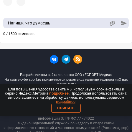
Напиши, что думаешь
0 / 1500 символов
Разработчиком сайта является ООО «ЕСПОРТ Медиа»
На сайте cybersport.ru применяются рекомендательные технологии
О нас
Документы
Для повышения удобства сайта мы используем cookie-файлы и
сервис Яндекс.Метрика
подробнее
. Продолжая использовать сайт,
© ООО «Киберспорт.ру» — Все права защищены
вы соглашаетесь на обработку файлов, используемых сервисом
подробнее
.
18+
ПРИНЯТЬ
ООО «Киберспорт.ру». Свидетельство о регистрации средств массовой
информации ЭЛ № ФС 77 - 74
022
выдано Федеральной службой по надзору в сфере связи,
информационных технологий и массовых коммуникаций (Роскомнадзор)