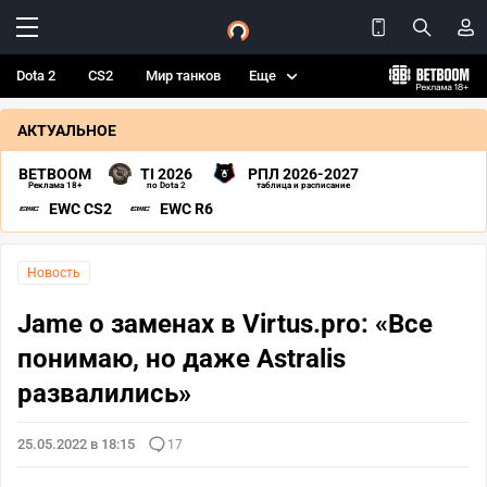
Dota 2
CS2
Мир танков
Еще
АКТУАЛЬНОЕ
BETBOOM
TI 2026
РПЛ 2026-2027
Реклама 18+
по Dota 2
таблица и расписание
EWC CS2
EWC R6
Новость
Jame о заменах в Virtus.pro: «Все
понимаю, но даже Astralis
развалились»
25.05.2022 в 18:15
17