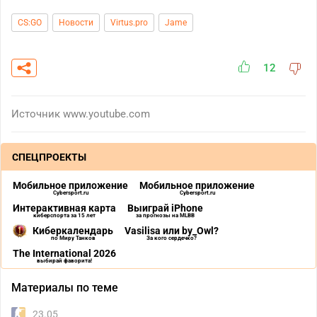
CS:GO
Новости
Virtus.pro
Jame
12
Источник
www.youtube.com
СПЕЦПРОЕКТЫ
Мобильное приложение
Мобильное приложение
Cybersport.ru
Cybersport.ru
Интерактивная карта
Выиграй iPhone
киберспорта за 15 лет
за прогнозы на MLBB
Киберкалендарь
Vasilisa или by_Owl?
по Миру Танков
За кого сердечко?
The International 2026
выбирай фаворита!
Материалы по теме
23.05