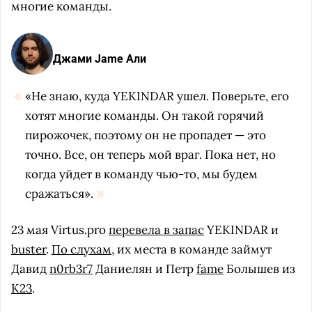
многие команды.
Джами Jame Али
«Не знаю, куда YEKINDAR ушел. Поверьте, его
хотят многие команды. Он такой горячий
пирожочек, поэтому он не пропадет — это
точно. Все, он теперь мой враг. Пока нет, но
когда уйдет в команду чью-то, мы будем
сражаться».
23 мая Virtus.pro
перевела в запас
YEKINDAR и
buster
.
По слухам
, их места в команде займут
Давид
n0rb3r7
Даниелян и Петр
fame
Болышев из
K23
.