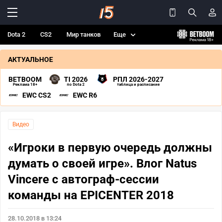
Dota 2
CS2
Мир танков
Еще
АКТУАЛЬНОЕ
BETBOOM
TI 2026
РПЛ 2026-2027
Реклама 18+
по Dota 2
таблица и расписание
EWC CS2
EWC R6
Видео
«Игроки в первую очередь должны
думать о своей игре». Влог Natus
Vincere с автограф-сессии
команды на EPICENTER 2018
28.10.2018 в 13:24