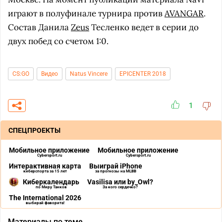
играют в полуфинале турнира против
AVANGAR
.
Состав Данила
Zeus
Тесленко ведет в серии до
двух побед со счетом 1:0.
CS:GO
Видео
Natus Vincere
EPICENTER 2018
1
СПЕЦПРОЕКТЫ
Мобильное приложение
Мобильное приложение
Cybersport.ru
Cybersport.ru
Интерактивная карта
Выиграй iPhone
киберспорта за 15 лет
за прогнозы на MLBB
Киберкалендарь
Vasilisa или by_Owl?
по Миру Танков
За кого сердечко?
The International 2026
выбирай фаворита!
Материалы по теме