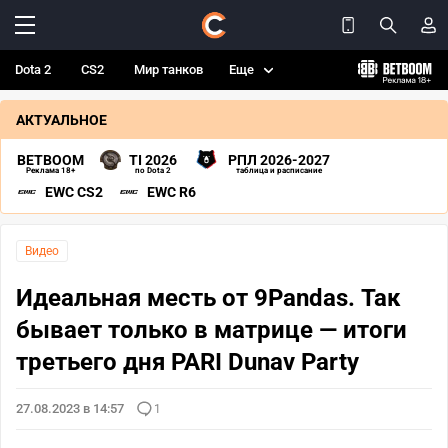
Dota 2
CS2
Мир танков
Еще
АКТУАЛЬНОЕ
BETBOOM
TI 2026
РПЛ 2026-2027
Реклама 18+
по Dota 2
таблица и расписание
EWC CS2
EWC R6
Видео
Идеальная месть от 9Pandas. Так
бывает только в матрице — итоги
третьего дня PARI Dunav Party
27.08.2023 в 14:57
1