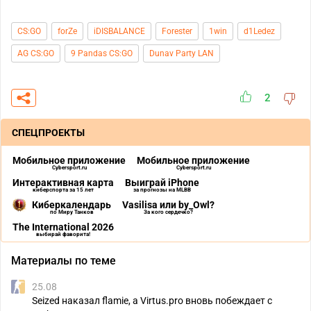
CS:GO
forZe
iDISBALANCE
Forester
1win
d1Ledez
AG CS:GO
9 Pandas CS:GO
Dunav Party LAN
2
СПЕЦПРОЕКТЫ
Мобильное приложение
Мобильное приложение
Cybersport.ru
Cybersport.ru
Интерактивная карта
Выиграй iPhone
киберспорта за 15 лет
за прогнозы на MLBB
Киберкалендарь
Vasilisa или by_Owl?
по Миру Танков
За кого сердечко?
The International 2026
выбирай фаворита!
Материалы по теме
25.08
Seized наказал flamie, а Virtus.pro вновь побеждает с