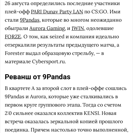
26 августа определились последние участники
плей-офф
PARI Dunav Party LAN
по CS:GO. Ими
стали
9Pandas
, которые во многом неожиданно
обыграли
Aurora Gaming
, и
1WIN
, одолевшие
FORZE
. О том, как seized и компания идеально
отзеркалили результаты предыдущего матча, а
Forester выдал образцовую стрельбу, — в
материале Cybersport.ru.
Реванш от 9Pandas
В квартете А за второй слот в плей-оффе сошлись
9Pandas и Aurora, которые уже сталкивались в
первом круге группового этапа. Тогда со счетом
2:0 сильнее оказался коллектив KENSI. Новая
встреча оказалась зеркальной копией прошлого
поединка. Причем настолько точно выполненной,