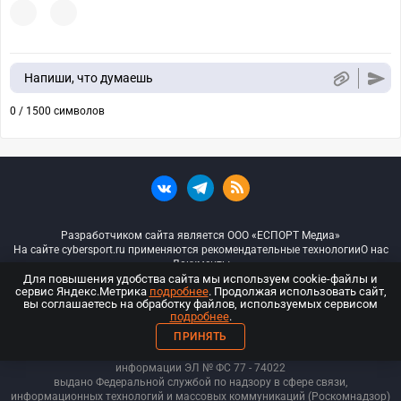
Напиши, что думаешь
0 / 1500 символов
Разработчиком сайта является ООО «ЕСПОРТ Медиа»
На сайте cybersport.ru применяются рекомендательные технологии
О нас
Документы
Для повышения удобства сайта мы используем cookie-файлы и
сервис Яндекс.Метрика
подробнее
. Продолжая использовать сайт,
© ООО «Киберспорт.ру» — Все права защищены
вы соглашаетесь на обработку файлов, используемых сервисом
подробнее
.
18+
ПРИНЯТЬ
ООО «Киберспорт.ру». Свидетельство о регистрации средств массовой
информации ЭЛ № ФС 77 - 74
022
выдано Федеральной службой по надзору в сфере связи,
информационных технологий и массовых коммуникаций (Роскомнадзор)