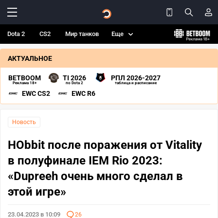
Dota 2
CS2
Мир танков
Еще
АКТУАЛЬНОЕ
BETBOOM
TI 2026
РПЛ 2026-2027
Реклама 18+
по Dota 2
таблица и расписание
EWC CS2
EWC R6
Новость
HObbit после поражения от Vitality
в полуфинале IEM Rio 2023:
«Dupreeh очень много сделал в
этой игре»
23.04.2023 в 10:09
26