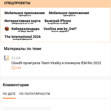
СПЕЦПРОЕКТЫ
Мобильное приложение
Мобильное приложение
Cybersport.ru
Cybersport.ru
Интерактивная карта
Выиграй iPhone
киберспорта за 15 лет
за прогнозы на MLBB
Киберкалендарь
Vasilisa или by_Owl?
по Миру Танков
За кого сердечко?
The International 2026
выбирай фаворита!
Материалы по теме
22.04
Cloud9 проиграла Team Vitality и покинула IEM Rio 2023
104
Комментарии
ПО ДАТЕ
ПО ПОПУЛЯРНОСТИ