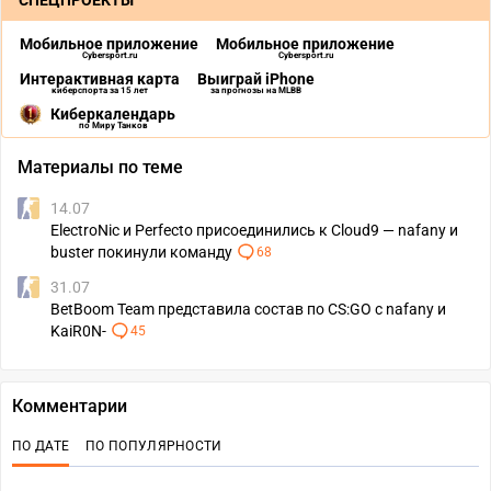
СПЕЦПРОЕКТЫ
Мобильное приложение
Мобильное приложение
Cybersport.ru
Cybersport.ru
Интерактивная карта
Выиграй iPhone
киберспорта за 15 лет
за прогнозы на MLBB
Киберкалендарь
по Миру Танков
Материалы по теме
14.07
ElectroNic и Perfecto присоединились к Cloud9 — nafany и
buster покинули команду
68
31.07
BetBoom Team представила состав по CS:GO с nafany и
KaiR0N-
45
Комментарии
ПО ДАТЕ
ПО ПОПУЛЯРНОСТИ