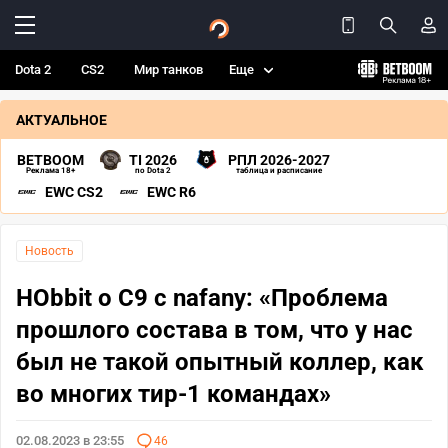
Dota 2
CS2
Мир танков
Еще
АКТУАЛЬНОЕ
BETBOOM
TI 2026
РПЛ 2026-2027
Реклама 18+
по Dota 2
таблица и расписание
EWC CS2
EWC R6
Новость
HObbit о C9 с nafany: «Проблема
прошлого состава в том, что у нас
был не такой опытный коллер, как
во многих тир-1 командах»
02.08.2023 в 23:55
46