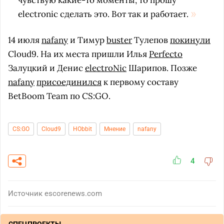
чувствую какие-то моменты, то прошу
electronic сделать это. Вот так и работает.
14 июля
nafany
и Тимур
buster
Тулепов
покинули
Cloud9. На их места пришли Илья
Perfecto
Залуцкий и Денис
electroNic
Шарипов. Позже
nafany
присоединился
к первому составу
BetBoom Team по CS:GO.
CS:GO
Cloud9
HObbit
Мнение
nafany
4
Источник
escorenews.com