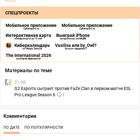
СПЕЦПРОЕКТЫ
Мобильное приложение
Мобильное приложение
Cybersport.ru
Cybersport.ru
Интерактивная карта
Выиграй iPhone
киберспорта за 15 лет
за прогнозы на MLBB
Киберкалендарь
Vasilisa или by_Owl?
по Миру Танков
За кого сердечко?
The International 2026
выбирай фаворита!
Материалы по теме
21.08
G2 Esports сыграет против FaZe Clan в первом матче ESL
Pro League Season 6
3
Комментарии
ПО ДАТЕ
ПО ПОПУЛЯРНОСТИ