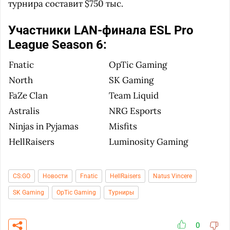
турнира составит $750 тыс.
Участники LAN-финала ESL Pro
League Season 6:
Fnatic
OpTic Gaming
North
SK Gaming
FaZe Clan
Team Liquid
Astralis
NRG Esports
Ninjas in Pyjamas
Misfits
HellRaisers
Luminosity Gaming
CS:GO
Новости
Fnatic
HellRaisers
Natus Vincere
SK Gaming
OpTic Gaming
Турниры
0