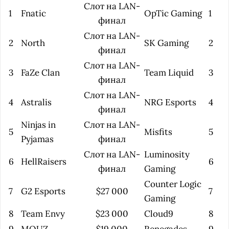
Слот на LAN-
1
Fnatic
OpTic Gaming
1
финал
Слот на LAN-
2
North
SK Gaming
2
финал
Слот на LAN-
3
FaZe Clan
Team Liquid
3
финал
Слот на LAN-
4
Astralis
NRG Esports
4
финал
Ninjas in
Слот на LAN-
5
Misfits
5
Pyjamas
финал
Слот на LAN-
Luminosity
6
HellRaisers
6
финал
Gaming
Counter Logic
7
G2 Esports
$27 000
7
Gaming
8
Team Envy
$23 000
Cloud9
8