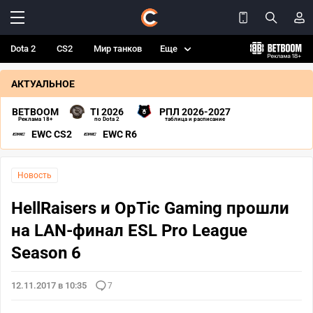
Dota 2
CS2
Мир танков
Еще
АКТУАЛЬНОЕ
BETBOOM
TI 2026
РПЛ 2026-2027
Реклама 18+
по Dota 2
таблица и расписание
EWC CS2
EWC R6
Новость
HellRaisers и OpTic Gaming прошли
на LAN-финал ESL Pro League
Season 6
12.11.2017 в 10:35
7