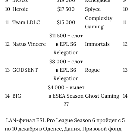
9
MOUZ
$19 000
Renegades
9
10
Heroic
$17 500
Splyce
10
Complexity
11
Team LDLC
$15 000
11
Gaming
$11 500 + слот
12
Natus Vincere
в EPL S6
Immortals
12
Relegation
$8 000 + слот
13
GODSENT
в EPL S6
Rogue
13
Relegation
$4 000 + вылет
14
BIG
в ESEA Season
Ghost Gaming
14
27
LAN-финал ESL Pro League Season 6 пройдет с 5
по 10 декабря в Оденсе, Дания. Призовой фонд