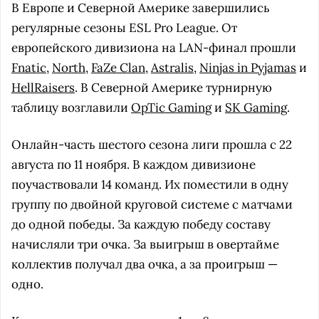
В Европе и Северной Америке завершились
регулярные сезоны ESL Pro League. От
европейского дивизиона на LAN-финал прошли
Fnatic
,
North
,
FaZe Clan
,
Astralis
,
Ninjas in Pyjamas
и
HellRaisers
. В Северной Америке турнирную
таблицу возглавили
OpTic Gaming
и
SK Gaming
.
Онлайн-часть шестого сезона лиги прошла с 22
августа по 11 ноября. В каждом дивизионе
поучаствовали 14 команд. Их поместили в одну
группу по двойной круговой системе с матчами
до одной победы. За каждую победу составу
начисляли три очка. За выигрыш в овертайме
коллектив получал два очка, а за проигрыш —
одно.