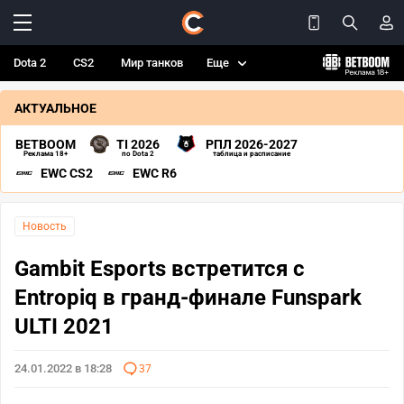
Dota 2
CS2
Мир танков
Еще
АКТУАЛЬНОЕ
BETBOOM
TI 2026
РПЛ 2026-2027
Реклама 18+
по Dota 2
таблица и расписание
EWC CS2
EWC R6
Новость
Gambit Esports встретится с
Entropiq в гранд-финале Funspark
ULTI 2021
24.01.2022 в 18:28
37