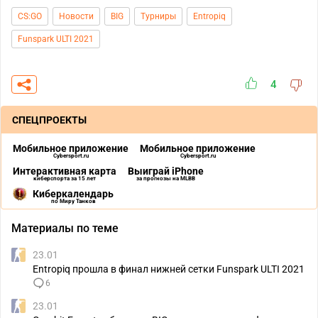
CS:GO
Новости
BIG
Турниры
Entropiq
Funspark ULTI 2021
4
СПЕЦПРОЕКТЫ
Мобильное приложение
Мобильное приложение
Cybersport.ru
Cybersport.ru
Интерактивная карта
Выиграй iPhone
киберспорта за 15 лет
за прогнозы на MLBB
Киберкалендарь
по Миру Танков
Материалы по теме
23.01
Entropiq прошла в финал нижней сетки Funspark ULTI 2021
6
23.01