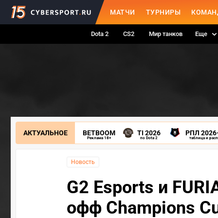
МАТЧИ
ТУРНИРЫ
КОМАН
Dota 2
CS2
Мир танков
Еще
АКТУАЛЬНОЕ
BETBOOM
TI 2026
РПЛ 2026
Реклама 18+
по Dota 2
таблица и рас
Новость
G2 Esports и FURI
офф Champions C