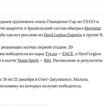
ерами группового этапа Champions Cup по CS:GO и
е квартета A бразильский состав обыграл
Movistar
ба одолел россиян из
Hard Legion Esports
в группе B.
 решающих матчах первой стадии. 20
тив победителя из пары
TyLoo
—
ENCE
, а Hard Legion
й в матче
Team Spirit
—
BIG
. Расписание и результаты
.
 19 по 22 декабря в Сент-Джулиансе, Мальта.
 половину из которых получит победитель