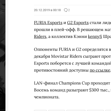
20.12.2019 в 00:18
2
FURIA Esports
и
G2 Esports
стали лид
прошли в плей-офф. В решающем матч
Riders
, а коллектив Кэнни
kennyS
Шра
Оппоненты FURIA и G2 определятся в
декабря Movistar Riders сыграют про
Esports поборется с лучшей командо
противостояний доступны
по ссылке
LAN-финал Champions Cup проходит с
Восемь команд разыграют $300 тыс.,
чемпионата.