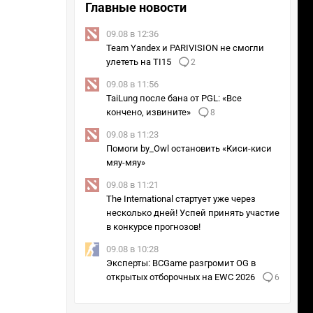
Главные новости
09.08 в 12:36
Team Yandex и PARIVISION не смогли
улететь на TI15
2
09.08 в 11:56
TaiLung после бана от PGL: «Все
кончено, извините»
8
09.08 в 11:23
Помоги by_Owl остановить «Киси-киси
мяу-мяу»
09.08 в 11:21
The International стартует уже через
несколько дней! Успей принять участие
в конкурсе прогнозов!
09.08 в 10:28
Эксперты: BCGame разгромит OG в
открытых отборочных на EWC 2026
6