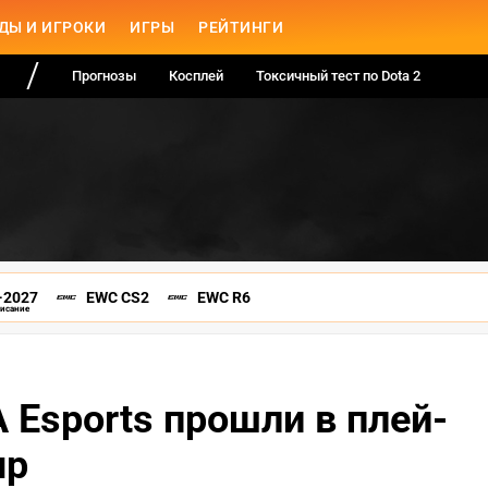
ДЫ И ИГРОКИ
ИГРЫ
РЕЙТИНГИ
Прогнозы
Косплей
Токсичный тест по Dota 2
-2027
EWC CS2
EWC R6
писание
A Esports прошли в плей-
up