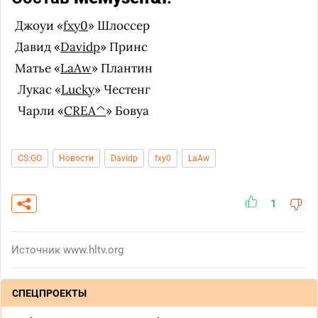
Джоуи «
fxy0
» Шлоссер
Давид «
Davidp
» Принс
Матье «
LaAw
» Плантин
Лукас «
Lucky
» Честенг
Чарли «
CREA^
» Бовуа
CS:GO
Новости
Davidp
fxy0
LaAw
1
Источник
www.hltv.org
СПЕЦПРОЕКТЫ