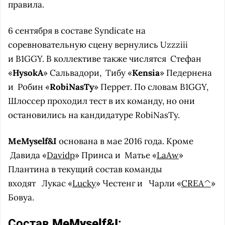
правила.
6 сентября в составе Syndicate на
соревновательную сцену вернулись Uzzziii
и B1GGY. В коллективе также числятся
Стефан
«
HysokA
» Сальвадори,
Тибу «
Kensia
» Педернена
и
Робин «
RobiNasTy
» Перрет. По словам B1GGY,
Шлоссер проходил тест в их команду, но они
остановились на кандидатуре RobiNasTy.
MeMyself&I
основана в мае 2016 года. Кроме
Давида «
Davidp
» Принса и
Матье «
LaAw
»
Плантина в текущий состав команды
входят
Лукас «
Lucky
» Честенг и
Чарли «
CREA^
»
Бовуа.
Состав
MeMyself&I
: