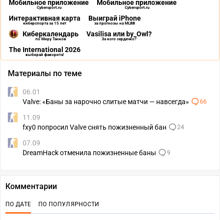
Мобильное приложение
Мобильное приложение
Cybersport.ru
Cybersport.ru
Интерактивная карта
Выиграй iPhone
киберспорта за 15 лет
за прогнозы на MLBB
Киберкалендарь
Vasilisa или by_Owl?
по Миру Танков
За кого сердечко?
The International 2026
выбирай фаворита!
Материалы по теме
06.01
Valve: «Баны за нарочно слитые матчи — навсегда»
66
11.09
fxy0 попросил Valve снять пожизненный бан
24
07.09
DreamHack отменила пожизненные баны
9
Комментарии
ПО ДАТЕ
ПО ПОПУЛЯРНОСТИ