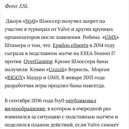
Фото: ESL
Джоуи «
fxy0
» Шлоссер получил запрет на
участие в турнирах от Valve и других крупных
организаторов после заявления
Робина «
GMX
»
Штамера о том, что
Epsilon eSports
в 2014 году
сыграла в подставном матче на ESEA Season 17
против
OverGaming
. Кроме Шлоссера баны
получили
Кевин «
Uzzziii
» Вернель,
Морган
«
B1GGY
» Мадур и GMX. В январе 2015 года
разработчик игры продлил баны навсегда.
В сентябре 2016 года fxy0
опубликовал
видеообращение
, в котором в очередной раз
извинился за ситуацию с подставным матчем и
поделился планом действий, если Valve снимет