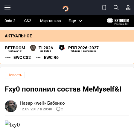
Dota 2
CS2
Мир танков
Еще
АКТУАЛЬНОЕ
BETBOOM
TI 2026
РПЛ 2026-2027
Реклама 18+
по Dota 2
таблица и расписание
EWC CS2
EWC R6
Новость
Fxy0 пополнил состав MeMyself&I
Назар «well» Бабенко
12.09.2017 в 20:40
2