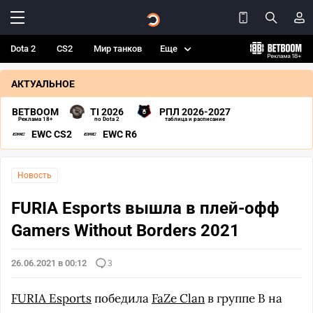
Dota 2
CS2
Мир танков
Еще
АКТУАЛЬНОЕ
BETBOOM
TI 2026
РПЛ 2026-2027
Реклама 18+
по Dota 2
таблица и расписание
EWC CS2
EWC R6
Новость
FURIA Esports вышла в плей-офф
Gamers Without Borders 2021
26.06.2021 в 00:12
3
FURIA Esports
победила
FaZe Clan
в группе В на