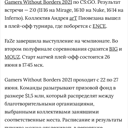
Gamers Without Borders 2021
по CS:GO. Результат
встречи — 2:0 (11:16 на Mirage, 16:10 на Nuke, 16:14 на
Inferno). Коллектив Андрея
arT
Пиовезана вышел
в плей-офф турнира, где поборется с
ENCE
.
FaZe завершила выступление на чемпионате. Во
втором полуфинале соревнования сразятся
BIG
и
MOUZ
. Старт матчей плей-офф состоится 26
июня в 17:45 мск.
Gamers Without Borders 2021 проходит с 22 по 27
июня. Команды разыгрывают призовой фонд в
размере $1,5 млн, который распределят между
благотворительными организациями,
выбранными коллективами занявшими
соответственные места. Расписание и результаты
турнира можно отслеживать в
репортаже
.