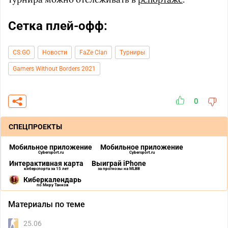
Сетка плей-офф:
CS:GO
Новости
FaZe Clan
Турниры
Gamers Without Borders 2021
0
СПЕЦПРОЕКТЫ
Мобильное приложение
Мобильное приложение
Cybersport.ru
Cybersport.ru
Интерактивная карта
Выиграй iPhone
киберспорта за 15 лет
за прогнозы на MLBB
Киберкалендарь
по Миру Танков
Материалы по теме
25.06