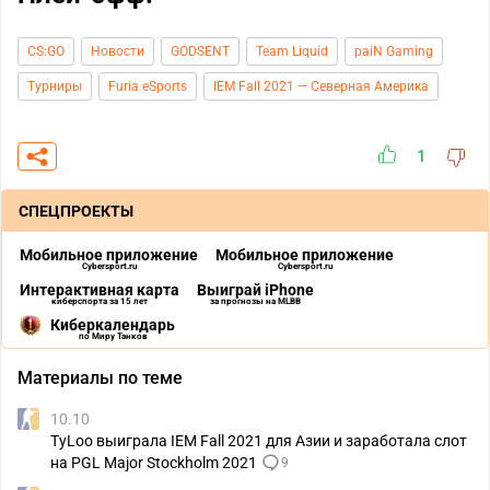
CS:GO
Новости
GODSENT
Team Liquid
paiN Gaming
Турниры
Furia eSports
IEM Fall 2021 — Северная Америка
1
СПЕЦПРОЕКТЫ
Мобильное приложение
Мобильное приложение
Cybersport.ru
Cybersport.ru
Интерактивная карта
Выиграй iPhone
киберспорта за 15 лет
за прогнозы на MLBB
Киберкалендарь
по Миру Танков
Материалы по теме
10.10
TyLoo выиграла IEM Fall 2021 для Азии и заработала слот
на PGL Major Stockholm 2021
9