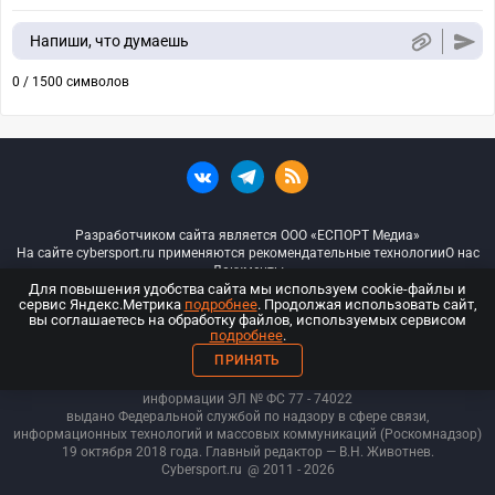
Напиши, что думаешь
0 / 1500 символов
Разработчиком сайта является ООО «ЕСПОРТ Медиа»
На сайте cybersport.ru применяются рекомендательные технологии
О нас
Документы
Для повышения удобства сайта мы используем cookie-файлы и
сервис Яндекс.Метрика
подробнее
. Продолжая использовать сайт,
© ООО «Киберспорт.ру» — Все права защищены
вы соглашаетесь на обработку файлов, используемых сервисом
подробнее
.
18+
ПРИНЯТЬ
ООО «Киберспорт.ру». Свидетельство о регистрации средств массовой
информации ЭЛ № ФС 77 - 74
022
выдано Федеральной службой по надзору в сфере связи,
информационных технологий и массовых коммуникаций (Роскомнадзор)
19 октября 2018 года. Главный редактор — В.Н. Животнев.
Cybersport.ru
@ 2011 - 2026