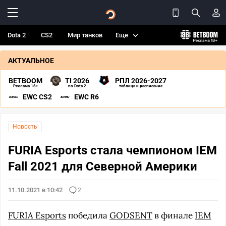
Dota 2
CS2
Мир танков
Еще
АКТУАЛЬНОЕ
BETBOOM
TI 2026
РПЛ 2026-2027
Реклама 18+
по Dota 2
таблица и расписание
EWC CS2
EWC R6
Новость
FURIA Esports стала чемпионом IEM
Fall 2021 для Северной Америки
11.10.2021 в 10:42
2
FURIA Esports
победила
GODSENT
в финале
IEM