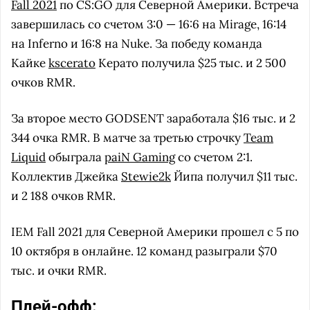
Fall 2021
по CS:GO для Северной Америки. Встреча
завершилась со счетом 3:0 — 16:6 на Mirage, 16:14
на Inferno и 16:8 на Nuke. За победу команда
Кайке
kscerato
Керато получила $25 тыс. и 2 500
очков RMR.
За второе место GODSENT заработала $16 тыс. и 2
344 очка RMR. В матче за третью строчку
Team
Liquid
обыграла
paiN Gaming
со счетом 2:1.
Коллектив Джейка
Stewie2k
Йипа получил $11 тыс.
и 2 188 очков RMR.
IEM Fall 2021 для Северной Америки прошел с 5 по
10 октября в онлайне. 12 команд разыграли $70
тыс. и очки RMR.
Плей-офф: