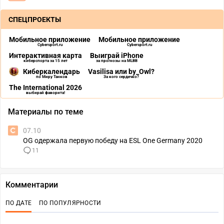
СПЕЦПРОЕКТЫ
Мобильное приложение
Мобильное приложение
Cybersport.ru
Cybersport.ru
Интерактивная карта
Выиграй iPhone
киберспорта за 15 лет
за прогнозы на MLBB
Киберкалендарь
Vasilisa или by_Owl?
по Миру Танков
За кого сердечко?
The International 2026
выбирай фаворита!
Материалы по теме
07.10
OG одержала первую победу на ESL One Germany 2020
11
Комментарии
ПО ДАТЕ
ПО ПОПУЛЯРНОСТИ