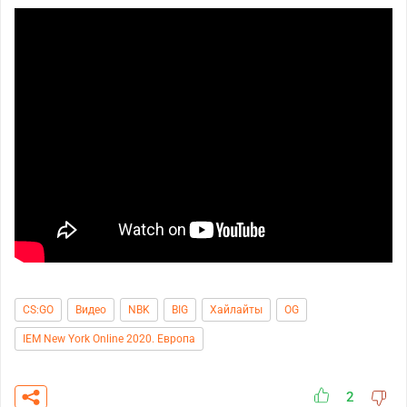
CS:GO
Видео
NBK
BIG
Хайлайты
OG
IEM New York Online 2020. Европа
2