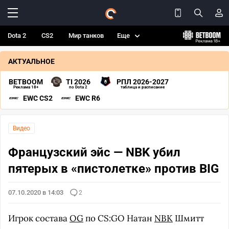
Dota 2
CS2
Мир танков
Еще
АКТУАЛЬНОЕ
BETBOOM
TI 2026
РПЛ 2026-2027
Реклама 18+
по Dota 2
таблица и расписание
EWC CS2
EWC R6
Видео
Французский эйс — NBK убил
пятерых в «пистолетке» против BIG
07.10.2020 в 14:03
2
Игрок состава
OG
по CS:GO Натан
NBK
Шмитт