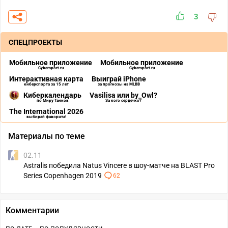
3
СПЕЦПРОЕКТЫ
Мобильное приложение
Мобильное приложение
Cybersport.ru
Cybersport.ru
Интерактивная карта
Выиграй iPhone
киберспорта за 15 лет
за прогнозы на MLBB
Киберкалендарь
Vasilisa или by_Owl?
по Миру Танков
За кого сердечко?
The International 2026
выбирай фаворита!
Материалы по теме
02.11
Astralis победила Natus Vincere в шоу-матче на BLAST Pro
Series Copenhagen 2019
62
Комментарии