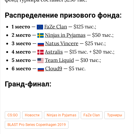
Распределение призового фонда:
1 место
—
FaZe Clan
— $125 тыс.;
2 место
—
Ninjas in Pyjamas
— $50 тыс.;
3 место
—
Natus Vincere
— $25 тыс.;
4 место
—
Astralis
— $15 тыс. + $20 тыс.;
5 место
—
Team Liquid
— $10 тыс.;
6 место
—
Cloud9
— $5 тыс.
Гранд-финал:
CS:GO
Новости
Ninjas in Pyjamas
FaZe Clan
Турниры
BLAST Pro Series Copenhagen 2019