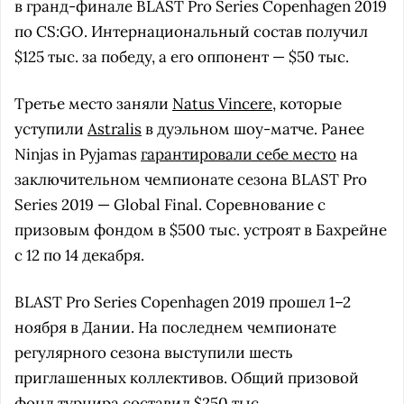
в гранд-финале BLAST Pro Series Copenhagen 2019
по CS:GO. Интернациональный состав получил
$125 тыс. за победу, а его оппонент — $50 тыс.
Третье место заняли
Natus Vincere
, которые
уступили
Astralis
в дуэльном шоу-матче. Ранее
Ninjas in Pyjamas
гарантировали себе место
на
заключительном чемпионате сезона BLAST Pro
Series 2019 — Global Final. Соревнование с
призовым фондом в $500 тыс. устроят в Бахрейне
с 12 по 14 декабря.
BLAST Pro Series Copenhagen 2019 прошел 1–2
ноября в Дании. На последнем чемпионате
регулярного сезона выступили шесть
приглашенных коллективов. Общий призовой
фонд турнира составил $250 тыс.