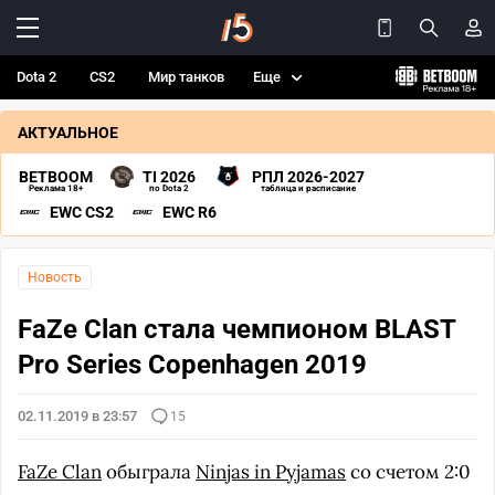
Dota 2
CS2
Мир танков
Еще
АКТУАЛЬНОЕ
BETBOOM
TI 2026
РПЛ 2026-2027
Реклама 18+
по Dota 2
таблица и расписание
EWC CS2
EWC R6
Новость
FaZe Clan стала чемпионом BLAST
Pro Series Copenhagen 2019
02.11.2019 в 23:57
15
FaZe Clan
обыграла
Ninjas in Pyjamas
со счетом 2:0