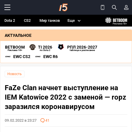
Dota 2
CS2
Мир танков
Еще
АКТУАЛЬНОЕ
BETBOOM
TI 2026
РПЛ 2026-2027
Реклама 18+
по Dota 2
таблица и расписание
EWC CS2
EWC R6
Новость
FaZe Clan начнет выступление на
IEM Katowice 2022 с заменой — ropz
заразился коронавирусом
09.02.2022 в 23:27
41