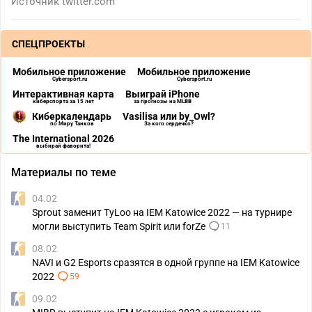
Источник
twitter.com
СПЕЦПРОЕКТЫ
Мобильное приложение
Мобильное приложение
Cybersport.ru
Cybersport.ru
Интерактивная карта
Выиграй iPhone
киберспорта за 15 лет
за прогнозы на MLBB
Киберкалендарь
Vasilisa или by_Owl?
по Миру Танков
За кого сердечко?
The International 2026
выбирай фаворита!
Материалы по теме
04.02
Sprout заменит TyLoo на IEM Katowice 2022 — на турнире
могли выступить Team Spirit или forZe
11
08.02
NAVI и G2 Esports сразятся в одной группе на IEM Katowice
2022
59
09.02