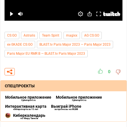
CS:GO
Astralis
Team Spirit
magixx
AG CS:GO
ex-SKADE CS:GO
BLAST.tv Paris Major 2023 — Paris Major 2023
Paris Major EU RMR B — BLAST.tv Paris Major 2023
0
СПЕЦПРОЕКТЫ
Мобильное приложение
Мобильное приложение
Cybersport.ru
Cybersport.ru
Интерактивная карта
Выиграй iPhone
киберспорта за 15 лет
за прогнозы на MLBB
Киберкалендарь
по Миру Танков