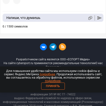
Напиши, что думаешь
0 / 1500 символов
Разработчиком сайта является ООО «ЕСПОРТ Медиа»
На сайте cybersport.ru применяются рекомендательные технологии
О нас
Документы
Для повышения удобства сайта мы используем cookie-файлы и
сервис Яндекс.Метрика
подробнее
. Продолжая использовать сайт,
© ООО «Киберспорт.ру» — Все права защищены
вы соглашаетесь на обработку файлов, используемых сервисом
подробнее
.
18+
ПРИНЯТЬ
ООО «Киберспорт.ру». Свидетельство о регистрации средств массовой
информации ЭЛ № ФС 77 - 74
022
выдано Федеральной службой по надзору в сфере связи,
информационных технологий и массовых коммуникаций (Роскомнадзор)
19 октября 2018 года. Главный редактор — В.Н. Животнев.