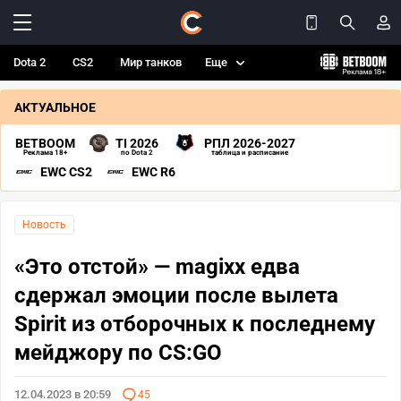
Dota 2
CS2
Мир танков
Еще
АКТУАЛЬНОЕ
BETBOOM
TI 2026
РПЛ 2026-2027
Реклама 18+
по Dota 2
таблица и расписание
EWC CS2
EWC R6
Новость
«Это отстой» — magixx едва
сдержал эмоции после вылета
Spirit из отборочных к последнему
мейджору по CS:GO
12.04.2023 в 20:59
45