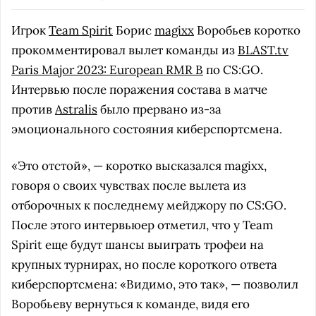
Игрок
Team Spirit
Борис
magixx
Воробьев коротко
прокомментировал вылет команды из
BLAST.tv
Paris Major 2023: European RMR B
по CS:GO.
Интервью после поражения состава в матче
против
Astralis
было прервано из-за
эмоционального состояния киберспортсмена.
«Это отстой», — коротко высказался magixx,
говоря о своих чувствах после вылета из
отборочных к последнему мейджору по CS:GO.
После этого интервьюер отметил, что у Team
Spirit еще будут шансы выиграть трофеи на
крупных турнирах, но после короткого ответа
киберспортсмена: «Видимо, это так», — позволил
Воробьеву вернуться к команде, видя его