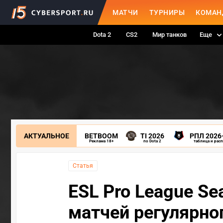
МАТЧИ
ТУРНИРЫ
КОМАН
Dota 2
CS2
Мир танков
Еще
АКТУАЛЬНОЕ
BETBOOM
TI 2026
РПЛ 2026
Реклама 18+
по Dota 2
таблица и рас
Статья
ESL Pro League Se
матчей регулярно