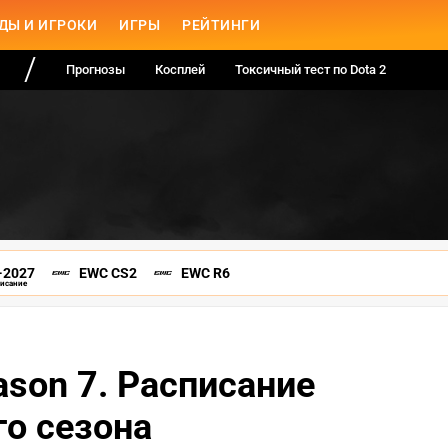
ДЫ И ИГРОКИ
ИГРЫ
РЕЙТИНГИ
Прогнозы
Косплей
Токсичный тест по Dota 2
-2027
EWC CS2
EWC R6
писание
ason 7. Расписание
го сезона