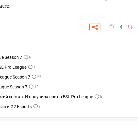
tre.
4
ue Season 7
6
SL Pro League
1
League Season 7
23
eague Season 7
12
кий состав. И получила слот в ESL Pro League
6
lan и G2 Esports
3