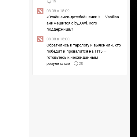
19
08.08 в 15:09
«Охаёшечки-датебаёшечки!» — Vasilisa
анимешится с by_Owl. Кого
поддержишь?
08.08 в 15:00
Обратились к тарологу и выяснили, кто
победит и провалится на TI15 —
готовьтесь к неожиданным
результатам
20