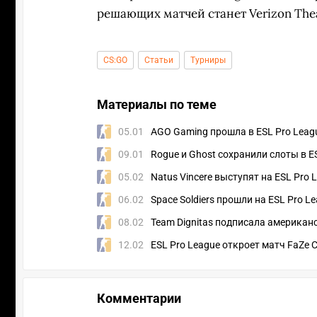
решающих матчей станет Verizon Thea
CS:GO
Статьи
Турниры
Материалы по теме
05.01
AGO Gaming прошла в ESL Pro Leag
09.01
Rogue и Ghost сохранили слоты в E
05.02
Natus Vincere выступят на ESL Pro 
06.02
Space Soldiers прошли на ESL Pro L
08.02
Team Dignitas подписала американс
12.02
ESL Pro League откроет матч FaZe C
Комментарии