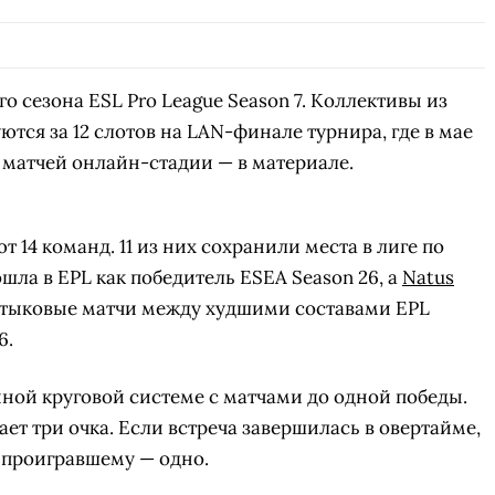
СК
ПЕРЕЙТИ
ВЫБРАТЬ
A
о сезона ESL Pro League Season 7. Коллективы из
тся за 12 слотов на LAN-финале турнира, где в мае
х матчей онлайн-стадии — в материале.
 14 команд. 11 из них сохранили места в лиге по
шла в EPL как победитель ESEA Season 26, а
Natus
тыковые матчи между худшими составами EPL
6.
ной круговой системе с матчами до одной победы.
т три очка. Если встреча завершилась в овертайме,
а проигравшему — одно.