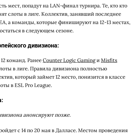
ь мест, попадут на LAN-финал турнира. Те, кто кто
анят слоты в лиге. Коллектив, занявший последнее
SEA, а команды, которые финишируют на 12-13 местах,
 остаться в следующем сезоне.
опейского дивизиона:
12 команд. Ранее
Counter Logic Gaming
и
Misfits
слоты в лиге. Правила дивизиона полностью
ктив, который займет 12 место, понизится в классе
оты в ESL Pro League.
а:
ивизиона анонсируют позже.
ройдет с 14 по 20 мая в Далласе. Местом проведения