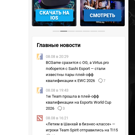
АЧАТЬ НА
СКАЧАТЬ НА
СМОТРЕТЬ
NDROID
IOS
Главные новости
08.08 в 20:29
BCGame сразится с OG, а Virtus.pro
поборется с Sashi Esport — стали
известны пары плей-офф
квалификации к EWC 2026
7
08.08 в 19:43
1w Team прошла в плей-офф
квалификации на Esports World Cup
2026
3
08.08 в 16:21
«Летим в Шанхай в бизнес-классе» —
игроки Team Spirit отправились на TI15