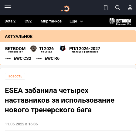
Dota 2
CS2
Мир танков
Еще
АКТУАЛЬНОЕ
BETBOOM
TI 2026
РПЛ 2026-2027
Реклама 18+
по Dota 2
таблица и расписание
EWC CS2
EWC R6
Новость
ESEA забанила четырех
наставников за использование
нового тренерского бага
11.05.2022 в 16:36