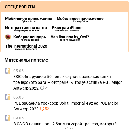
СПЕЦПРОЕКТЫ
Мобильное приложение
Мобильное приложение
Cybersport.ru
Cybersport.ru
Интерактивная карта
Выиграй iPhone
киберспорта за 15 лет
за прогнозы на MLBB
Киберкалендарь
Vasilisa или by_Owl?
по Миру Танков
За кого сердечко?
The International 2026
выбирай фаворита!
Материалы по теме
05.05
ESIC обнаружила 50 новых случаев использования
тренерского бага — отстранены три участника PGL Major
Antwerp 2022
21
06.05
PGL забанила тренеров Spirit, Imperial и 9z на PGL Major
Antwerp 2022
52
09.05
В CS:GO нашли новый баг с камерой тренера, который