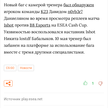
Новый баг с камерой тренера
был обнаружен
игроком команды
K23
Давидом
n0rb3r7
Даниеляном во время просмотра реплеев матча
1shot
против
B8 Esports
на ESEA Cash Cup.
Уязвимостью воспользовался наставник 1shot
Никита lostdf Бабалыков. 10 мая тренер был
забанен на платформе за использование бага
вместе с тремя другими специалистами.
CS:GO
Новости
1
Источник
play.esea.net