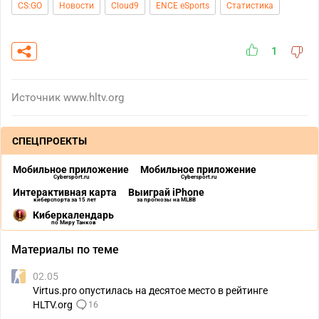
CS:GO
Новости
Cloud9
ENCE eSports
Статистика
1
Источник
www.hltv.org
СПЕЦПРОЕКТЫ
Мобильное приложение
Мобильное приложение
Cybersport.ru
Cybersport.ru
Интерактивная карта
Выиграй iPhone
киберспорта за 15 лет
за прогнозы на MLBB
Киберкалендарь
по Миру Танков
Материалы по теме
02.05
Virtus.pro опустилась на десятое место в рейтинге
HLTV.org
16