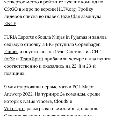
четвертое место в рейтинге лучших команд по
CS:GO в мире по версии HLTV.org. Тройку
лидеров списка во главе с
FaZe Clan
замкнула
ENCE
.
FURIA Esports
обошла
Ninjas in Pyjamas
и заняла
седьмую строчку, а
BIG
уступила
Copenhagen
Flames
и опустилась на 15-ю. Составы из СНГ
forZe
и
Team Spirit
прибавили четыре и два пункта
соответственно и оказались на 22-й и 23-й
позициях.
9 мая стартовали первые матчи PGL Major
Antwerp 2022. На турнире 24 команды, среди
которых
Natus Vincere
, Cloud9 и
Virtus.pro
, разыгрывают миллион долларов.
Следить за ходом соревнования можно в