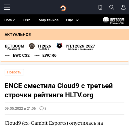
Dota 2
CS2
Мир танков
Еще
АКТУАЛЬНОЕ
BETBOOM
TI 2026
РПЛ 2026-2027
Реклама 18+
по Dota 2
таблица и расписание
EWC CS2
EWC R6
Новость
ENCE сместила Cloud9 с третьей
строчки рейтинга HLTV.org
09.05.2022 в 21:06
8
Cloud9
(ex-
Gambit Esports
) опустилась на