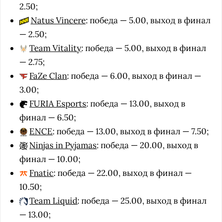
2.50;
Natus Vincere
: победа — 5.00, выход в финал
— 2.50;
Team Vitality
: победа — 5.00, выход в финал
— 2.75;
FaZe Clan
: победа — 6.00, выход в финал —
3.00;
FURIA Esports
: победа — 13.00, выход в
финал — 6.50;
ENCE
: победа — 13.00, выход в финал — 7.50;
Ninjas in Pyjamas
: победа — 20.00, выход в
финал — 10.00;
Fnatic
: победа — 22.00, выход в финал —
10.50;
Team Liquid
: победа — 25.00, выход в финал
— 13.00;