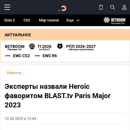
Dota 2
CS2
Мир танков
Еще
АКТУАЛЬНОЕ
BETBOOM
TI 2026
РПЛ 2026-2027
Реклама 18+
по Dota 2
таблица и расписание
EWC CS2
EWC R6
Новость
Эксперты назвали Heroic
фаворитом BLAST.tv Paris Major
2023
12.05.2023 в 12:44