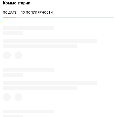
Комментарии
ПО ДАТЕ
ПО ПОПУЛЯРНОСТИ