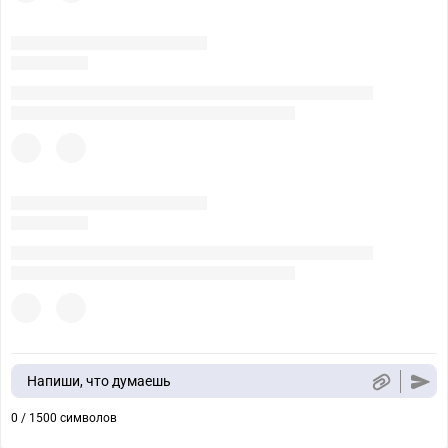
Напиши, что думаешь
0 / 1500 символов