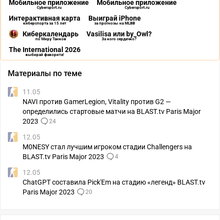
Мобильное приложение
Мобильное приложение
Cybersport.ru
Cybersport.ru
Интерактивная карта
Выиграй iPhone
киберспорта за 15 лет
за прогнозы на MLBB
Киберкалендарь
Vasilisa или by_Owl?
по Миру Танков
За кого сердечко?
The International 2026
выбирай фаворита!
Материалы по теме
11.05
NAVI против GamerLegion, Vitality против G2 —
определились стартовые матчи на BLAST.tv Paris Major
2023
24
12.05
M0NESY стал лучшим игроком стадии Challengers на
BLAST.tv Paris Major 2023
4
12.05
ChatGPT составила Pick'Em на стадию «легенд» BLAST.tv
Paris Major 2023
20