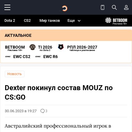
Dota 2
CS2
Мир танков
Еще
АКТУАЛЬНОЕ
BETBOOM
TI 2026
РПЛ 2026-2027
Реклама 18+
по Dota 2
таблица и расписание
EWC CS2
EWC R6
Новость
Dexter покинул состав MOUZ по
CS:GO
30.06.2023 в 19:27
3
Австралийский профессиональный игрок в