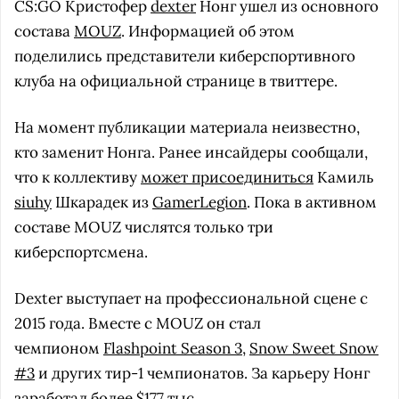
CS:GO Кристофер
dexter
Нонг ушел из основного
состава
MOUZ
. Информацией об этом
поделились представители киберспортивного
клуба на официальной странице в твиттере.
На момент публикации материала неизвестно,
кто заменит Нонга. Ранее инсайдеры сообщали,
что к коллективу
может присоединиться
Камиль
siuhy
Шкарадек из
GamerLegion
. Пока в активном
составе MOUZ числятся только три
киберспортсмена.
Dexter выступает на профессиональной сцене с
2015 года. Вместе с MOUZ он стал
чемпионом
Flashpoint Season 3
,
Snow Sweet Snow
#3
и других тир-1 чемпионатов. За карьеру Нонг
заработал более $177 тыс.