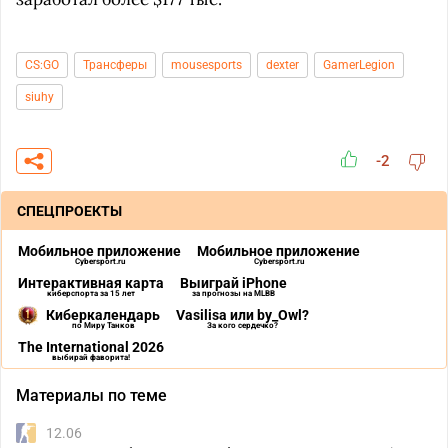
CS:GO
Трансферы
mousesports
dexter
GamerLegion
siuhy
-2
СПЕЦПРОЕКТЫ
Мобильное приложение
Мобильное приложение
Cybersport.ru
Cybersport.ru
Интерактивная карта
Выиграй iPhone
киберспорта за 15 лет
за прогнозы на MLBB
Киберкалендарь
Vasilisa или by_Owl?
по Миру Танков
За кого сердечко?
The International 2026
выбирай фаворита!
Материалы по теме
12.06