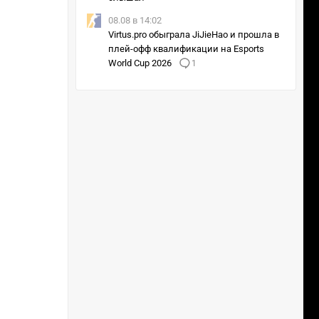
08.08 в 14:02
Virtus.pro обыграла JiJieHao и прошла в
плей-офф квалификации на Esports
World Cup 2026
1