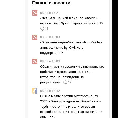
Главные новости
08.08 в 16:21
«Летим в Шанхай в бизнес-классе» —
игроки Team Spirit отправились на TI15
13
08.08 в 15:09
«Охаёшечки-датебаёшечки!» — Vasilisa
анимешится с by_Owl. Кого
поддержишь?
08.08 в 15:00
Обратились к тарологу и выяснили, кто
победит и провалится на TI15 —
готовьтесь к неожиданным
результатам
19
08.08 в 14:42
EliGE о матче против Metizport на EWC
2026: «Очень раздражает: барабаны и
трубы постоянно играли во время
второй карты. Никто из нас ни фига не
слышал»