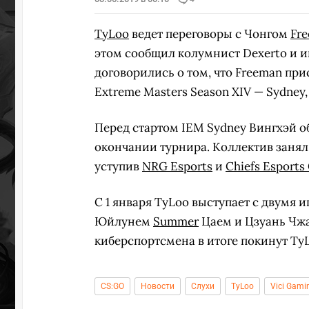
TyLoo
ведет переговоры с Чонгом
Fr
этом сообщил колумнист Dexerto и 
договорились о том, что Freeman при
Extreme Masters Season XIV — Sydney,
Перед стартом IEM Sydney Вингхэй о
окончании турнира. Коллектив занял
уступив
NRG Esports
и
Chiefs Esports
С 1 января TyLoo выступает с двумя 
Юйлунем
Summer
Цаем и Цзуань Чж
киберспортсмена в итоге покинут Ty
CS:GO
Новости
Слухи
TyLoo
Vici Gami