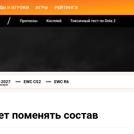
ДЫ И ИГРОКИ
ИГРЫ
РЕЙТИНГИ
Прогнозы
Косплей
Токсичный тест по Dota 2
-2027
EWC CS2
EWC R6
писание
ет поменять состав