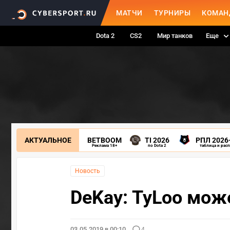
МАТЧИ
ТУРНИРЫ
КОМАН
Dota 2
CS2
Мир танков
Еще
АКТУАЛЬНОЕ
BETBOOM
TI 2026
РПЛ 2026
Реклама 18+
по Dota 2
таблица и рас
Новость
DeKay: TyLoo мож
03.05.2019 в 00:10
4