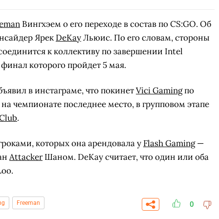
eeman
Вингхэем о его переходе в состав по CS:GO. Об
инсайдер Ярек
DeKay
Льюис. По его словам, стороны
соединится к коллективу по завершении Intel
 финал которого пройдет 5 мая.
бъявил в инстаграме, что покинет
Vici Gaming
по
 на чемпионате последнее место, в групповом этапе
 Club
.
игроками, которых она арендовала у
Flash Gaming
—
ан
Attacker
Шаном. DeKay считает, что один или оба
Loo.
ng
Freeman
0