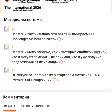
по Миру Танков
За кого сердечко?
The International 2026
выбирай фаворита!
Материалы по теме
12.08
Degster: «Рассчитываю, что мы с OG выиграем ESL
Challenger Melbourne 2022»
5
18.08
Degster: «Было забавно, как некоторые снайперы шутили,
что я могу их заменить, не понимая, что я уже получил
предложения от их команд»
27
19.08
OG уступила Team Vitality в стартовом матче на BLAST
Premier: Fall Groups 2022
48
Комментарии
ПО ДАТЕ
ПО ПОПУЛЯРНОСТИ