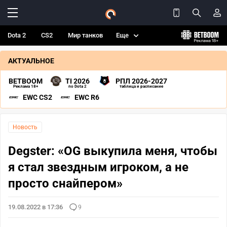
Dota 2
CS2
Мир танков
Еще
АКТУАЛЬНОЕ
BETBOOM
TI 2026
РПЛ 2026-2027
Реклама 18+
по Dota 2
таблица и расписание
EWC CS2
EWC R6
Новость
Degster: «OG выкупила меня, чтобы
я стал звездным игроком, а не
просто снайпером»
19.08.2022 в 17:36
9