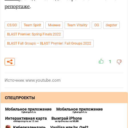
репортаже
.
CS:GO
Team Spirit
Мнение
Team Vitality
OG
degster
BLAST Premier: Spring Finals 2022
BLAST Fall Groups — BLAST Premier: Fall Groups 2022
1
Источник
www.youtube.com
СПЕЦПРОЕКТЫ
Мобильное приложение
Мобильное приложение
Cybersport.ru
Cybersport.ru
Интерактивная карта
Выиграй iPhone
киберспорта за 15 лет
за прогнозы на MLBB
Киберкалендарь
Vasilisa или by_Owl?