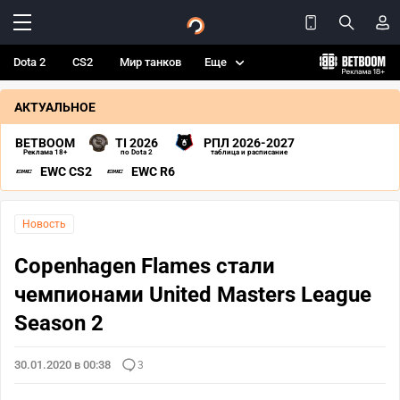
Dota 2
CS2
Мир танков
Еще
АКТУАЛЬНОЕ
BETBOOM
TI 2026
РПЛ 2026-2027
Реклама 18+
по Dota 2
таблица и расписание
EWC CS2
EWC R6
Новость
Copenhagen Flames стали
чемпионами United Masters League
Season 2
30.01.2020 в 00:38
3