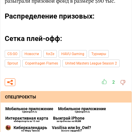
разыграли призовой фонд в размере $90 тыс.
Распределение призовых:
Сетка плей-офф:
CS:GO
Новости
forZe
HAVU Gaming
Турниры
Sprout
Copenhagen Flames
United Masters League Season 2
2
СПЕЦПРОЕКТЫ
Мобильное приложение
Мобильное приложение
Cybersport.ru
Cybersport.ru
Интерактивная карта
Выиграй iPhone
киберспорта за 15 лет
за прогнозы на MLBB
Киберкалендарь
Vasilisa или by_Owl?
по Миру Танков
За кого сердечко?