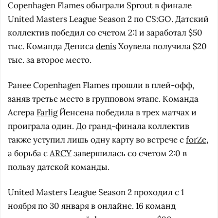
Copenhagen Flames
обыграли
Sprout
в финале
United Masters League Season 2 по CS:GO. Датский
коллектив победил со счетом 2:1 и заработал $50
тыс. Команда Дениса
denis
Хоувела получила $20
тыс. за второе место.
Ранее Copenhagen Flames прошли в плей-офф,
заняв третье место в групповом этапе. Команда
Асгера
Farlig
Йенсена победила в трех матчах и
проиграла один. До гранд-финала коллектив
также уступил лишь одну карту во встрече с
forZe
,
а борьба с
ARCY
завершилась со счетом 2:0 в
пользу датской команды.
United Masters League Season 2 проходил с 1
ноября по 30 января в онлайне. 16 команд