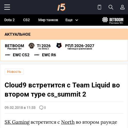
Dota 2
CS2
Мир танков
Еще
АКТУАЛЬНОЕ
BETBOOM
TI 2026
РПЛ 2026-2027
Реклама 18+
по Dota 2
таблица и расписание
EWC CS2
EWC R6
Новость
Cloud9 встретится с Team Liquid во
втором туре cs_summit 2
09.02.2018 в 11:33
8
SK Gaming
встретится с
North
во втором раунде