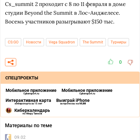
Cs_summit 2 проходит с 8 по 11 февраля в доме
студии Beyond the Summit в Лос-Анджелесе.
Восемь участников разыгрывают $150 тыс.
CS:GO
Новости
Vega Squadron
The Summit
Турниры
0
СПЕЦПРОЕКТЫ
Мобильное приложение
Мобильное приложение
Cybersport.ru
Cybersport.ru
Интерактивная карта
Выиграй iPhone
киберспорта за 15 лет
за прогнозы на MLBB
Киберкалендарь
по Миру Танков
Материалы по теме
09.02