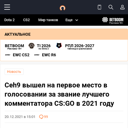
Dota 2
CS2
Мир танков
Еще
АКТУАЛЬНОЕ
BETBOOM
TI 2026
РПЛ 2026-2027
Реклама 18+
по Dota 2
таблица и расписание
EWC CS2
EWC R6
Новость
Ceh9 вышел на первое место в
голосовании за звание лучшего
комментатора CS:GO в 2021 году
20.12.2021 в 15:01
99