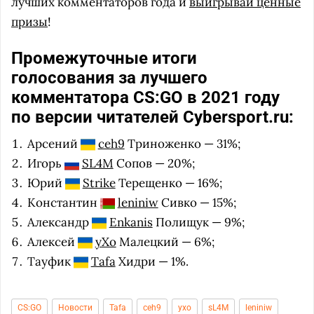
лучших комментаторов года и
выигрывай ценные
призы
!
Промежуточные итоги
голосования за лучшего
комментатора CS:GO в 2021 году
по версии читателей Cybersport.ru:
Арсений
ceh9
Триноженко — 31%;
Игорь
SL4M
Сопов — 20%;
Юрий
Strike
Терещенко — 16%;
Константин
leniniw
Сивко — 15%;
Александр
Enkanis
Полищук — 9%;
Алексей
yXo
Малецкий — 6%;
Тауфик
Tafa
Хидри — 1%.
CS:GO
Новости
Tafa
ceh9
yxo
sL4M
leniniw