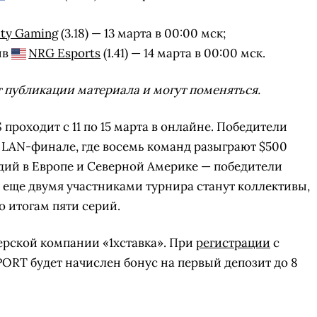
ity Gaming
(3.18) — 13 марта в 00:00 мск;
ив
NRG Esports
(1.41) — 14 марта в 00:00 мск.
публикации материала и могут поменяться.
проходит с 11 по 15 марта в онлайне. Победители
 LAN-финале, где восемь команд разыграют $500
тадий в Европе и Северной Америке — победители
а еще двумя участниками турнира станут коллективы,
о итогам пяти серий.
ерской компании «1xставка». При
регистрации
с
СКАЧАТЬ НА
СК
ЙТИ
ВЫБРАТЬ
ANDROID
RT будет начислен бонус на первый депозит до 8