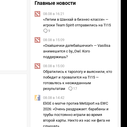
Главные новости
08.08 в 16:21
«Летим в Шанхай в бизнес-классе» —
игроки Team Spirit отправились на TI15
9
08.08 в 15:09
«Охаёшечки-датебаёшечки!» — Vasilisa
анимешится с by_Owl. Кого
поддержишь?
08.08 в 15:00
Обратились к тарологу и выяснили, кто
победит и провалится на TI15 —
готовьтесь к неожиданным
результатам
17
08.08 в 14:42
EliGE о матче против Metizport на EWC
2026: «Очень раздражает: барабаны и
трубы постоянно играли во время
второй карты. Никто из нас ни фига не
слышал»