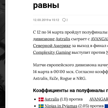
равны
12.03.2019 в 15:12
2
C 12 по 14 марта пройдут полуфиналы
дивизионе
Astralis
сыграет с
AVANGA
Северной Америке
за выход в финал
Complexity Gaming
выступит против
Матчи европейского дивизиона начнутс
14 марта в 00:00 мск. Согласно коэ
Astralis, FaZe, Rogue и NRG.
Коэффициенты на полуфиналы п
Astralis
(1.11) против
AVANGA
Ninjas in Pyjamas
(2.05) против