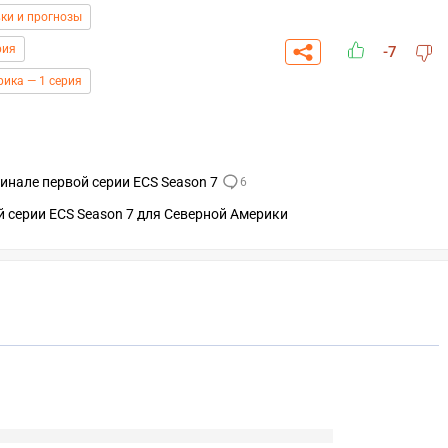
ки и прогнозы
рия
-7
рика — 1 серия
финале первой серии ECS Season 7
6
й серии ECS Season 7 для Северной Америки