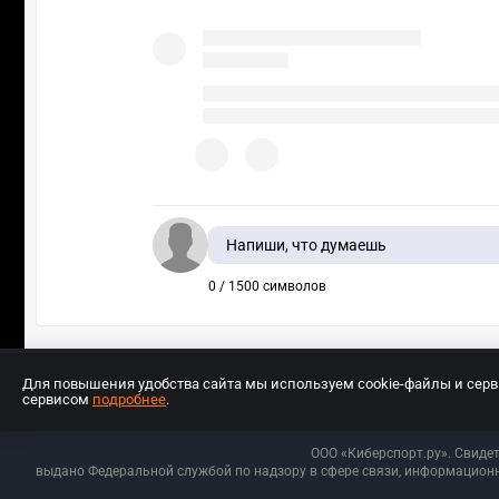
Напиши, что думаешь
0 / 1500 символов
Для повышения удобства сайта мы используем cookie-файлы и сер
сервисом
подробнее
.
Разработчиком сайта является ООО «Е
ООО «Киберспорт.ру». Свиде
выдано Федеральной службой по надзору в сфере связи, информационн