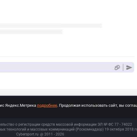
вис Яндекс.Метрика
подробнее
. Продолжая использовать сайт, вы согла
СПОРТ Медиа»
На сайте cybersport.ru применяются рекомендательные техноло
тельство о регистрации средств массовой информации ЭЛ № ФС 77 - 74
022
ых технологий и массовых коммуникаций (Роскомнадзор) 19 октября 2018 го
Cybersport.ru
@ 2011 - 2026