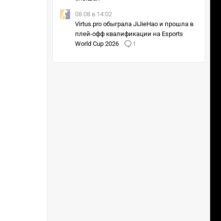
08.08 в 14:02
Virtus.pro обыграла JiJieHao и прошла в
плей-офф квалификации на Esports
World Cup 2026
1