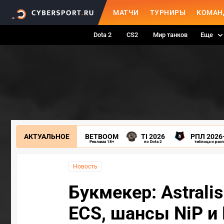
МАТЧИ
ТУРНИРЫ
КОМАН
Dota 2
CS2
Мир танков
Еще
АКТУАЛЬНОЕ
BETBOOM
TI 2026
РПЛ 2026
Реклама 18+
по Dota 2
таблица и рас
Новость
Букмекер: Astral
ECS, шансы NiP и