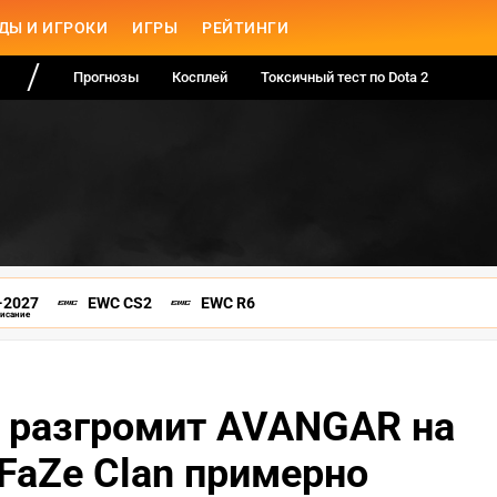
ДЫ И ИГРОКИ
ИГРЫ
РЕЙТИНГИ
Прогнозы
Косплей
Токсичный тест по Dota 2
-2027
EWC CS2
EWC R6
писание
is разгромит AVANGAR на
 FaZe Clan примерно