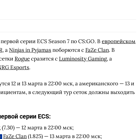
 первой серии ECS Season 7 по CS:GO. В
европейском
R
, а
Ninjas in Pyjamas
поборются с
FaZe Clan
. В
 сетки
Rogue
сразится с
Luminosity Gaming
, а
NRG Esports
.
я 12 и 13 марта в 22:00 мск, а американского — 13 и
ффициентам, в следующий тур сеток должны выходить
ервой серии ECS:
R
(7.30) — 12 марта в 22:00 мск;
FaZe Clan
(1.825) — 13 марта в 22:00 мск;