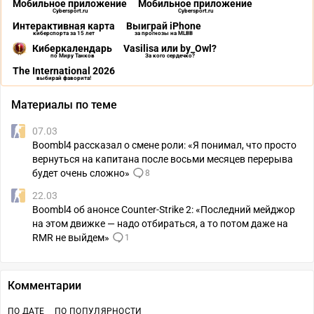
Мобильное приложение
Мобильное приложение
Cybersport.ru
Cybersport.ru
Интерактивная карта
Выиграй iPhone
киберспорта за 15 лет
за прогнозы на MLBB
Киберкалендарь
Vasilisa или by_Owl?
по Миру Танков
За кого сердечко?
The International 2026
выбирай фаворита!
Материалы по теме
07.03
Boombl4 рассказал о смене роли: «Я понимал, что просто
вернуться на капитана после восьми месяцев перерыва
будет очень сложно»
8
22.03
Boombl4 об анонсе Counter-Strike 2: «Последний мейджор
на этом движке — надо отбираться, а то потом даже на
RMR не выйдем»
1
Комментарии
ПО ДАТЕ
ПО ПОПУЛЯРНОСТИ