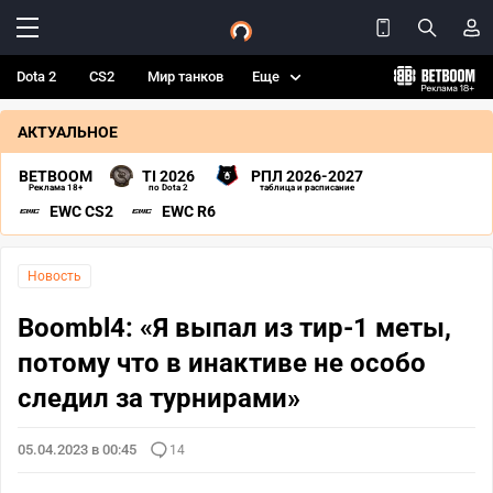
Dota 2
CS2
Мир танков
Еще
АКТУАЛЬНОЕ
BETBOOM
TI 2026
РПЛ 2026-2027
Реклама 18+
по Dota 2
таблица и расписание
EWC CS2
EWC R6
Новость
Boombl4: «Я выпал из тир-1 меты,
потому что в инактиве не особо
следил за турнирами»
05.04.2023 в 00:45
14