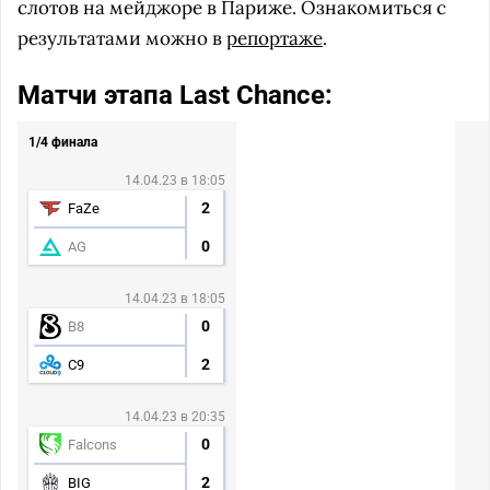
слотов на мейджоре в Париже. Ознакомиться с
результатами можно в
репортаже
.
Матчи этапа Last Chance:
1/4 финала
14.04.23 в 18:05
2
FaZe
0
AG
14.04.23 в 18:05
0
B8
2
C9
14.04.23 в 20:35
0
Falcons
2
BIG