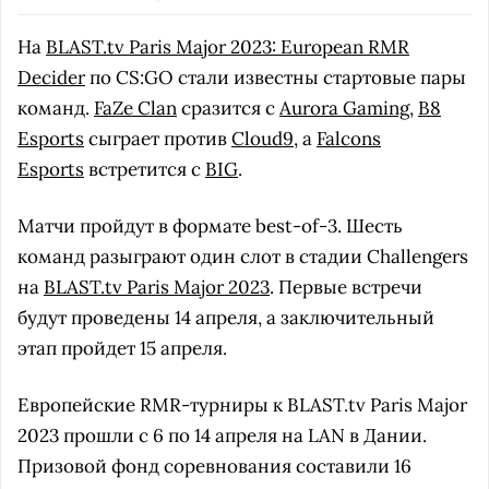
На
BLAST.tv Paris Major 2023: European RMR
Decider
по CS:GO стали известны стартовые пары
команд.
FaZe Clan
сразится с
Aurora Gaming
,
B8
Esports
сыграет против
Cloud9
, а
Falcons
Esports
встретится с
BIG
.
Матчи пройдут в формате best-of-3. Шесть
команд разыграют один слот в стадии Challengers
на
BLAST.tv Paris Major 2023
. Первые встречи
будут проведены 14 апреля, а заключительный
этап пройдет 15 апреля.
Европейские RMR-турниры к BLAST.tv Paris Major
2023 прошли с 6 по 14 апреля на LAN в Дании.
Призовой фонд соревнования составили 16