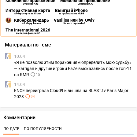
Мобильное приложение
Мобильное приложение
Cybersport.ru
Cybersport.ru
Интерактивная карта
Выиграй iPhone
киберспорта за 15 лет
за прогнозы на MLBB
Киберкалендарь
Vasilisa или by_Owl?
по Миру Танков
За кого сердечко?
The International 2026
выбирай фаворита!
Материалы по теме
10.04
«Я не позволю этим поражениям определить мою судьбу»
— karrigan и другие игроки FaZe высказались после топ-11
на RMR
15
14.04
ENCE переиграла Cloud9 и вышла на BLAST.tv Paris Major
2023
94
Комментарии
ПО ДАТЕ
ПО ПОПУЛЯРНОСТИ