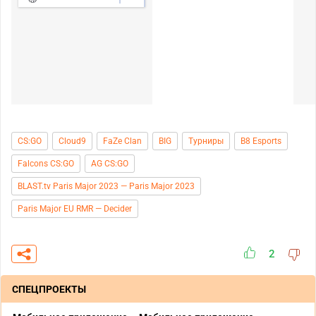
CS:GO
Cloud9
FaZe Clan
BIG
Турниры
B8 Esports
Falcons CS:GO
AG CS:GO
BLAST.tv Paris Major 2023 — Paris Major 2023
Paris Major EU RMR — Decider
2
СПЕЦПРОЕКТЫ