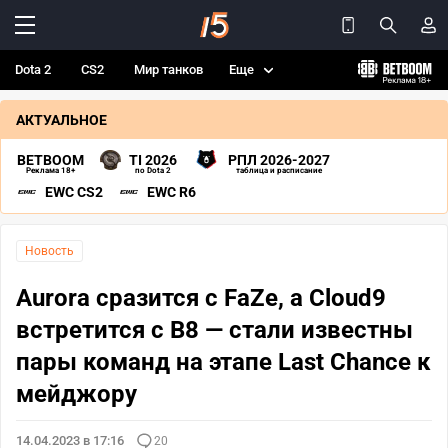
Dota 2
CS2
Мир танков
Еще
АКТУАЛЬНОЕ
BETBOOM
TI 2026
РПЛ 2026-2027
Реклама 18+
по Dota 2
таблица и расписание
EWC CS2
EWC R6
Новость
Aurora сразится с FaZe, а Cloud9
встретится с B8 — стали известны
пары команд на этапе Last Chance к
мейджору
14.04.2023 в 17:16
20