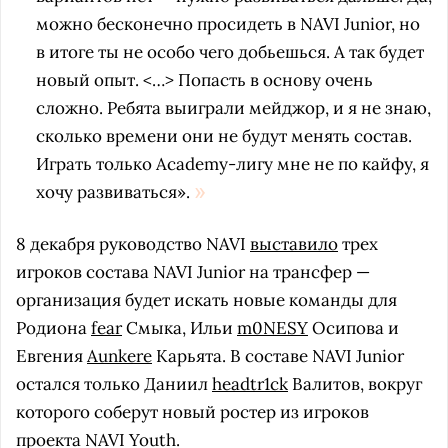
можно бесконечно просидеть в NAVI Junior, но
в итоге ты не особо чего добьешься. А так будет
новый опыт. <…> Попасть в основу очень
сложно. Ребята выиграли мейджор, и я не знаю,
сколько времени они не будут менять состав.
Играть только Academy-лигу мне не по кайфу, я
хочу развиваться».
8 декабря руководство NAVI
выставило
трех
игроков состава NAVI Junior на трансфер —
организация будет искать новые команды для
Родиона
fear
Смыка, Ильи
m0NESY
Осипова и
Евгения
Aunkere
Карьята. В составе NAVI Junior
остался только Даниил
headtr1ck
Валитов, вокруг
которого соберут новый ростер из игроков
проекта NAVI Youth.