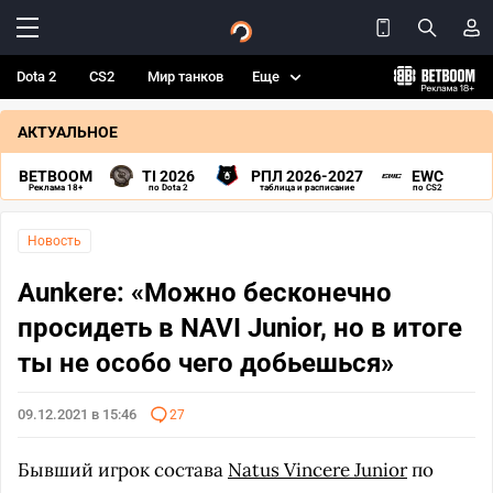
Dota 2
CS2
Мир танков
Еще
АКТУАЛЬНОЕ
BETBOOM
TI 2026
РПЛ 2026-2027
EWC
Реклама 18+
по Dota 2
таблица и расписание
по CS2
Новость
Aunkere: «Можно бесконечно
просидеть в NAVI Junior, но в итоге
ты не особо чего добьешься»
09.12.2021 в 15:46
27
Бывший игрок состава
Natus Vincere Junior
по