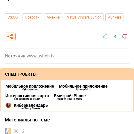
CS:GO
Новости
Мнение
Natus Vincere Junior
Aunkere
4
Источник
www.twitch.tv
СПЕЦПРОЕКТЫ
Мобильное приложение
Мобильное приложение
Cybersport.ru
Cybersport.ru
Интерактивная карта
Выиграй iPhone
киберспорта за 15 лет
за прогнозы на MLBB
Киберкалендарь
по Миру Танков
Материалы по теме
08.12