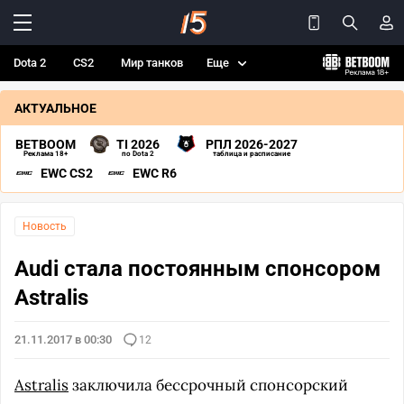
Dota 2
CS2
Мир танков
Еще
АКТУАЛЬНОЕ
BETBOOM
TI 2026
РПЛ 2026-2027
Реклама 18+
по Dota 2
таблица и расписание
EWC CS2
EWC R6
Новость
Audi стала постоянным спонсором
Astralis
21.11.2017 в 00:30
12
Astralis
заключила бессрочный спонсорский