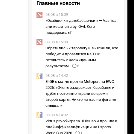
Главные новости
08.08 в 15:09
«Охаёшечки-датебаёшечки!» — Vasilisa
анимешится с by_Owl. Кого
поддержишь?
08.08 в 15:00
Обратились к тарологу и выяснили, кто
победит и провалится на TI15 —
готовьтесь к неожиданным
результатам
6
08.08 в 14:42
EliGE о матче против Metizport на EWC
2026: «Очень раздражает: барабаны и
трубы постоянно играли во время
второй карты. Никто из нас ни фига не
слышал»
08.08 в 14:02
Virtus.pro обыграла JiJieHao и прошла в
плей-офф квалификации на Esports
World Cup 2026
1