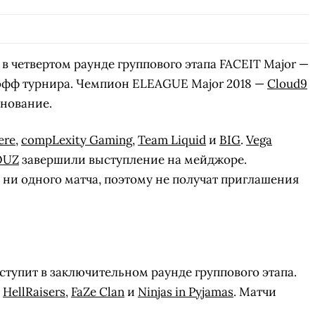
 в четвертом раунде группового этапа FACEIT Major —
-офф турнира. Чемпион ELEAGUE Major 2018 —
Cloud9
нование.
ere
,
compLexity Gaming
,
Team Liquid
и
BIG
.
Vega
OUZ
завершили выступление на мейджоре.
ни одного матча, поэтому не получат приглашения
тупит в заключительном раунде группового этапа.
,
HellRaisers
,
FaZe Clan
и
Ninjas in Pyjamas
. Матчи