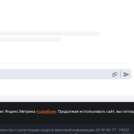
вис Яндекс.Метрика
подробнее
. Продолжая использовать сайт, вы согла
СПОРТ Медиа»
На сайте cybersport.ru применяются рекомендательные техноло
тельство о регистрации средств массовой информации ЭЛ № ФС 77 - 74
022