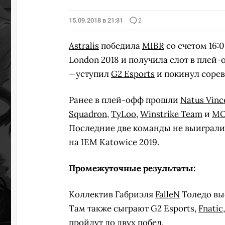
15.09.2018 в 21:31
2
Astralis
победила
MIBR
со счетом 16:0
London 2018 и получила слот в плей
—уступил
G2 Esports
и покинул сорев
Ранее в плей-офф прошли
Natus Vinc
Squadron
,
TyLoo
,
Winstrike Team
и
M
Последние две команды не выиграли 
на IEM Katowice 2019.
Промежуточные результаты:
Коллектив Габриэля
FalleN
Толедо выс
Там также сыграют G2 Esports,
Fnatic
пройдут до двух побед.