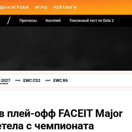
ДЫ И ИГРОКИ
ИГРЫ
РЕЙТИНГИ
Прогнозы
Косплей
Токсичный тест по Dota 2
-2027
EWC CS2
EWC R6
писание
 в плей-офф FACEIT Major
етела с чемпионата