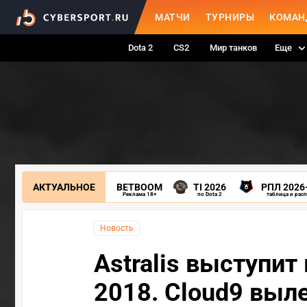
МАТЧИ
ТУРНИРЫ
КОМАН
Dota 2
CS2
Мир танков
Еще
АКТУАЛЬНОЕ
BETBOOM
TI 2026
РПЛ 2026
Реклама 18+
по Dota 2
таблица и рас
Новость
Astralis выступит
2018. Cloud9 выл