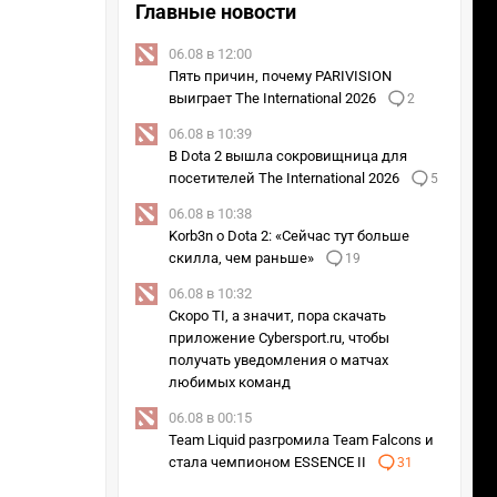
Главные новости
06.08 в 12:00
Пять причин, почему PARIVISION
выиграет The International 2026
2
06.08 в 10:39
В Dota 2 вышла сокровищница для
посетителей The International 2026
5
06.08 в 10:38
Korb3n о Dota 2: «Сейчас тут больше
скилла, чем раньше»
19
06.08 в 10:32
Скоро TI, а значит, пора скачать
приложение Cybersport.ru, чтобы
получать уведомления о матчах
любимых команд
06.08 в 00:15
Team Liquid разгромила Team Falcons и
стала чемпионом ESSENCE II
31