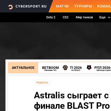
МАТЧИ
ТУРНИРЫ
КОМАН
Dota 2
CS2
Мир танков
Еще
АКТУАЛЬНОЕ
BETBOOM
TI 2026
РПЛ 2026
Реклама 18+
по Dota 2
таблица и рас
Новость
Astralis сыграет с
финале BLAST Pro 