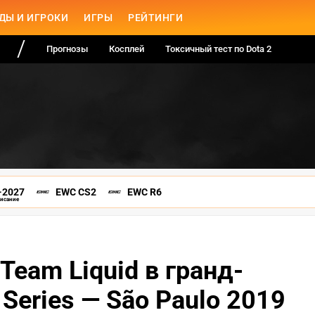
ДЫ И ИГРОКИ
ИГРЫ
РЕЙТИНГИ
Прогнозы
Косплей
Токсичный тест по Dota 2
-2027
EWC CS2
EWC R6
писание
 Team Liquid в гранд-
Series — São Paulo 2019