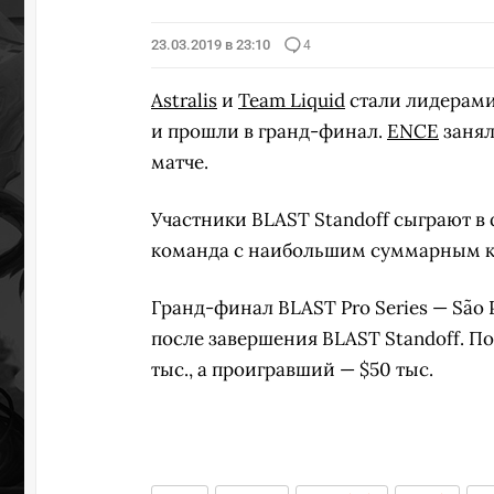
23.03.2019 в 23:10
4
Astralis
и
Team Liquid
стали лидерами 
и прошли в гранд-финал.
ENCE
занял
матче.
Участники BLAST Standoff сыграют в 
команда с наибольшим суммарным ко
Гранд-финал BLAST Pro Series — São P
после завершения BLAST Standoff. Поб
тыс., а проигравший — $50 тыс.