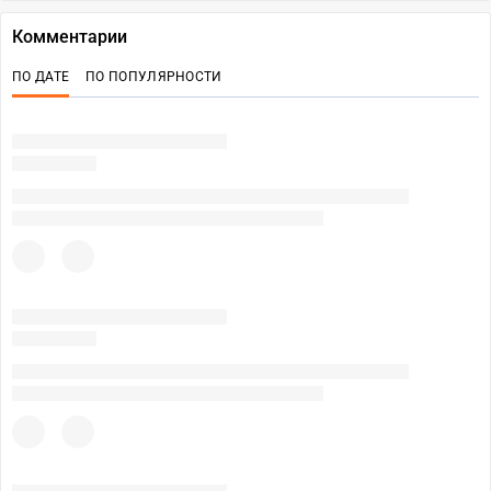
Комментарии
ПО ДАТЕ
ПО ПОПУЛЯРНОСТИ