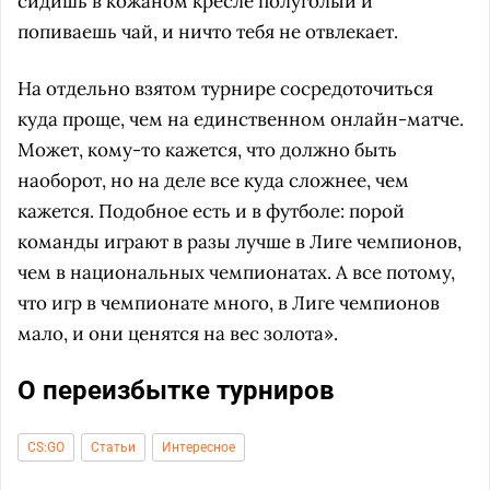
сидишь в кожаном кресле полуголый и
попиваешь чай, и ничто тебя не отвлекает.
На отдельно взятом турнире сосредоточиться
куда проще, чем на единственном онлайн-матче.
Может, кому-то кажется, что должно быть
наоборот, но на деле все куда сложнее, чем
кажется. Подобное есть и в футболе: порой
команды играют в разы лучше в Лиге чемпионов,
чем в национальных чемпионатах. А все потому,
что игр в чемпионате много, в Лиге чемпионов
мало, и они ценятся на вес золота».
О переизбытке турниров
CS:GO
Статьи
Интересное