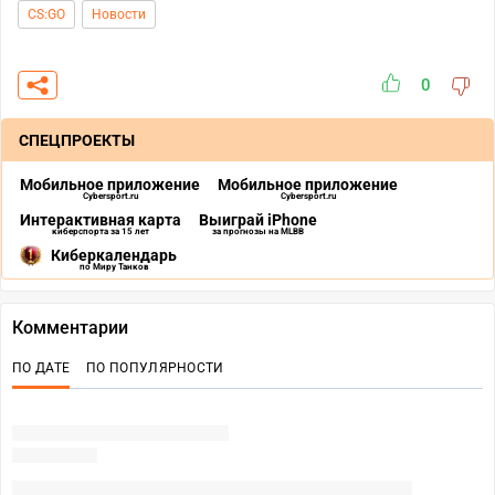
CS:GO
Новости
0
СПЕЦПРОЕКТЫ
Мобильное приложение
Мобильное приложение
Cybersport.ru
Cybersport.ru
Интерактивная карта
Выиграй iPhone
киберспорта за 15 лет
за прогнозы на MLBB
Киберкалендарь
по Миру Танков
Комментарии
ПО ДАТЕ
ПО ПОПУЛЯРНОСТИ