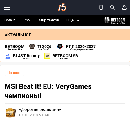
Dota 2
CS2
Мир танков
Еще
АКТУАЛЬНОЕ
BETBOOM
TI 2026
РПЛ 2026-2027
Реклама 18+
по Dota 2
таблица и расписание
BLAST Bounty
BETBOOM SB
по CS2
по Dota 2
Новость
MSI Beat It! EU: VeryGames
чемпионы!
«Дорогая редакция»
07.10.2013 в 13:43