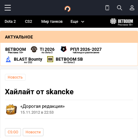
Dota 2
CS2
Мир танков
Еще
АКТУАЛЬНОЕ
BETBOOM
TI 2026
РПЛ 2026-2027
Реклама 18+
по Dota 2
таблица и расписание
BLAST Bounty
BETBOOM SB
по CS2
по Dota 2
Новость
Хайлайт от skancke
«Дорогая редакция»
15.11.2012 в 22:53
CS:GO
Новости