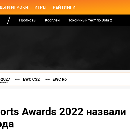
ДЫ И ИГРОКИ
ИГРЫ
РЕЙТИНГИ
Прогнозы
Косплей
Токсичный тест по Dota 2
-2027
EWC CS2
EWC R6
писание
orts Awards 2022 назвали
ода