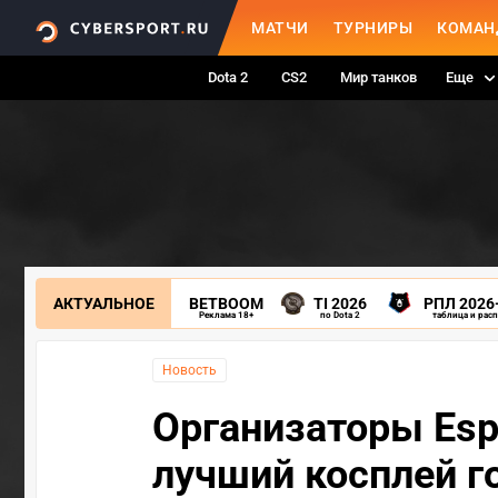
МАТЧИ
ТУРНИРЫ
КОМАН
Dota 2
CS2
Мир танков
Еще
АКТУАЛЬНОЕ
BETBOOM
TI 2026
РПЛ 2026
Реклама 18+
по Dota 2
таблица и рас
Новость
Организаторы Esp
лучший косплей г