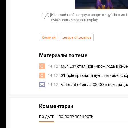
1/3
р. Источник:
Косплей на Звездную защитницу Шаю из Lea
twitter.com/KinpatsuCosplay
Косплей
League of Legends
Материалы по теме
14.12
M0NESY стал новичком года в кибер
14.12
S1mple признали лучшим киберспор
14.12
Valorant обошла CS:GO в номинаци
Комментарии
ПО ДАТЕ
ПО ПОПУЛЯРНОСТИ