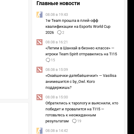
Главные новости
2/3
08.08 в 19:43
Косплей на Звездную защитницу Шаю из League of Legends. Коспле
1w Team прошла в плей-офф
twitter.com/KinpatsuCosplay
квалификации на Esports World Cup
2026
2
08.08 в 16:21
«Летим в Шанхай в бизнес-классе» —
игроки Team Spirit отправились на TI15
15
08.08 в 15:09
«Охаёшечки-датебаёшечки!» — Vasilisa
анимешится с by_Owl. Кого
поддержишь?
08.08 в 15:00
Обратились к тарологу и выяснили, кто
победит и провалится на TI15 —
готовьтесь к неожиданным
результатам
19
08.08 в 14:42