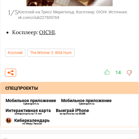
1/5
Косплей на Трисс Меригольд. Косплеер: OICHI. Источник:
vk.com/club227533769
Косплеер:
OICHI
.
Косплей
The Witcher 3: Wild Hunt
14
СПЕЦПРОЕКТЫ
Мобильное приложение
Мобильное приложение
Cybersport.ru
Cybersport.ru
Интерактивная карта
Выиграй iPhone
киберспорта за 15 лет
за прогнозы на MLBB
Киберкалендарь
по Миру Танков