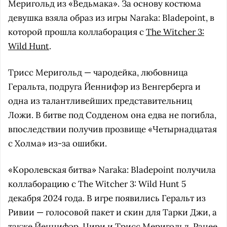
Меригольд из «Ведьмака». За основу костюма
девушка взяла образ из игры Naraka: Bladepoint, в
которой прошла коллаборация с
The Witcher 3:
Wild Hunt
.
Трисс Меригольд — чародейка, любовница
Геральта, подруга Йеннифэр из Венгерберга и
одна из талантливейших представительниц
Ложи. В битве под Содденом она едва не погибла,
впоследствии получив прозвище «Четырнадцатая
с Холма» из-за ошибки.
«Королевская битва» Naraka: Bladepoint получила
коллаборацию с The Witcher 3: Wild Hunt 5
декабря 2024 года. В игре появились Геральт из
Ривии — голосовой пакет и скин для Тарки Джи, а
также Йеннифэр, Цири и Трисс Меригольд. Ранее