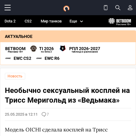
Dota 2
CS2
Мир танков
Еще
АКТУАЛЬНОЕ
BETBOOM
TI 2026
РПЛ 2026-2027
Реклама 18+
по Dota 2
таблица и расписание
EWC CS2
EWC R6
Новость
Необычно сексуальный косплей на
Трисс Меригольд из «Ведьмака»
25.05.2025 в 12:11
7
Модель OICHI сделала косплей на Трисс